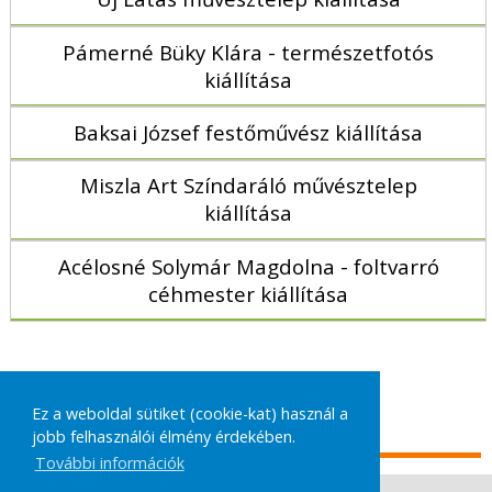
Pámerné Büky Klára - természetfotós
kiállítása
Baksai József festőművész kiállítása
Miszla Art Színdaráló művésztelep
kiállítása
Acélosné Solymár Magdolna - foltvarró
céhmester kiállítása
MÉG TÖBB PROGRAM
Ez a weboldal sütiket (cookie-kat) használ a
jobb felhasználói élmény érdekében.
További információk