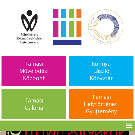
Tamási
Könnyü
Művelődési
László
Központ
Könyvtár
Tamási
Tamási
Helytörténeti
Galéria
Gyűjtemény