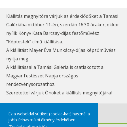
Kiállítás megnyitóra várjuk az érdeklődőket a Tamási
Galériába október 11-én, szerdán 16.30 órakor, ekkor
nyílik Könyv Kata Barcsay-díjas festőművész
”Képtestek” című kiállítása.
A kiállítást Mayer Éva Munkácsy-díjas képzőművész
nyitja meg.
A kiállítással a Tamási Galéria is csatlakozott a
Magyar Festészet Napja országos
rendezvénysorozathoz.
Szeretettel várjuk Önöket a kiállítás megnyitójára!
#kiállítás
Ez a weboldal sütiket (cookie-kat) használ a
jobb felhasználói élmény érdekében.
További információk