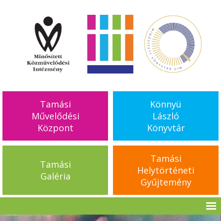
Tamási
Könnyü
Művelődési
László
Központ
Könyvtár
Tamási
Tamási
Helytörténeti
Galéria
Gyűjtemény