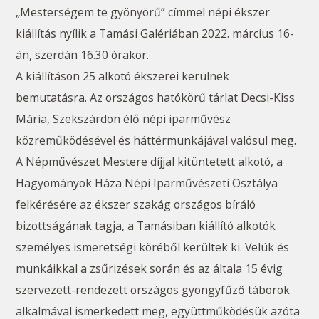
„Mesterségem te gyönyörű” címmel népi ékszer
kiállítás nyílik a Tamási Galériában 2022. március 16-
án, szerdán 16.30 órakor.
A kiállításon 25 alkotó ékszerei kerülnek
bemutatásra. Az országos hatókörű tárlat Decsi-Kiss
Mária, Szekszárdon élő népi iparművész
közreműködésével és háttérmunkájával valósul meg.
A Népművészet Mestere díjjal kitüntetett alkotó, a
Hagyományok Háza Népi Iparművészeti Osztálya
felkérésére az ékszer szakág országos bíráló
bizottságának tagja, a Tamásiban kiállító alkotók
személyes ismeretségi köréből kerültek ki. Velük és
munkáikkal a zsűrizések során és az általa 15 évig
szervezett-rendezett országos gyöngyfűző táborok
alkalmával ismerkedett meg, együttműködésük azóta