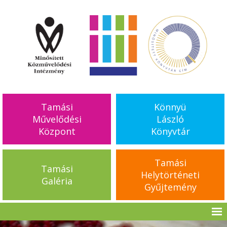
Tamási
Könnyü
Művelődési
László
Központ
Könyvtár
Tamási
Tamási
Helytörténeti
Galéria
Gyűjtemény