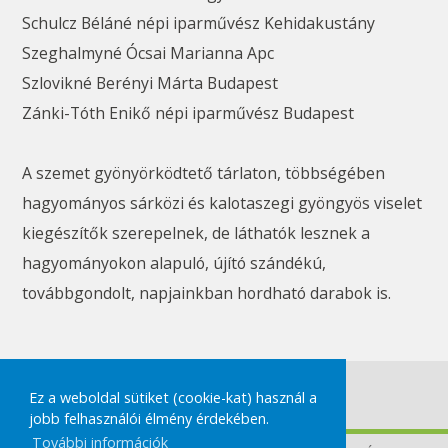
Schulcz Béláné népi iparművész Kehidakustány
Szeghalmyné Ócsai Marianna Apc
Szlovikné Berényi Márta Budapest
Zánki-Tóth Enikő népi iparművész Budapest
A szemet gyönyörködtető tárlaton, többségében
hagyományos sárközi és kalotaszegi gyöngyös viselet
kiegészítők szerepelnek, de láthatók lesznek a
hagyományokon alapuló, újító szándékú,
továbbgondolt, napjainkban hordható darabok is.
#kiállítás
Ez a weboldal sütiket (cookie-kat) használ a
jobb felhasználói élmény érdekében.
További információk