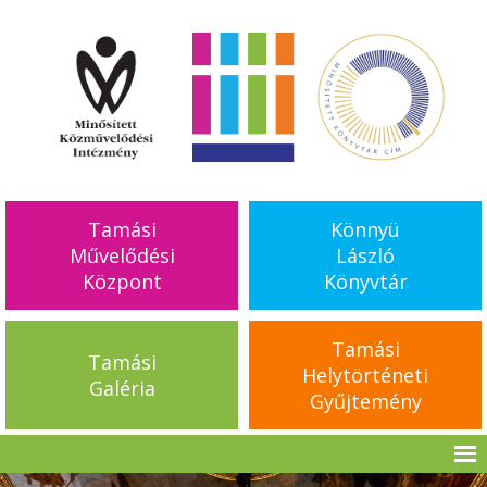
Tamási
Könnyü
Művelődési
László
Központ
Könyvtár
Tamási
Tamási
Helytörténeti
Galéria
Gyűjtemény