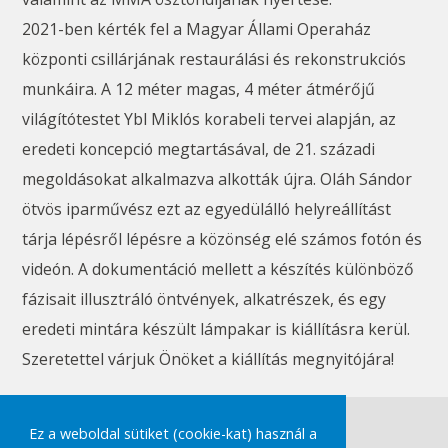
2021-ben kérték fel a Magyar Állami Operaház
központi csillárjának restaurálási és rekonstrukciós
munkáira. A 12 méter magas, 4 méter átmérőjű
világítótestet Ybl Miklós korabeli tervei alapján, az
eredeti koncepció megtartásával, de 21. századi
megoldásokat alkalmazva alkották újra. Oláh Sándor
ötvös iparművész ezt az egyedülálló helyreállítást
tárja lépésről lépésre a közönség elé számos fotón és
videón. A dokumentáció mellett a készítés különböző
fázisait illusztráló öntvények, alkatrészek, és egy
eredeti mintára készült lámpakar is kiállításra kerül.
Szeretettel várjuk Önöket a kiállítás megnyitójára!
#kiállítás
Ez a weboldal sütiket (cookie-kat) használ a