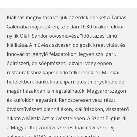
Kiállítás megnyitóra várjuk az érdeklődőket a Tamási
Galériába május 24-én, szerdán 16.30 órakor, ekkor
nyílik Oláh Sándor ötvösművész ”Időutazás”című
kiállítása. A művész szívesen dolgozik kreativitást és
innovációt igénylő feladatokon, legyen szó ipari,
építészeti, belsőépítészeti, dizájn- vagy éppen
restauráláshoz kapcsolódó felkérésekről. Munkái
hotelekben, bankokban, ipari létesítményekben, de
magánházakban is megtalálhatók, Magyarországon
és külföldön egyaránt. Rendszeresen vesz részt
ötvösművészeti biennálékon, kiállításokon, visszatérő
alkotó a Miszla Art művésztelepen. A Szent Eligius-díj,
a Magyar Képzőművészek és Iparművészek Díj,
valamint az MMA ösztöndíjának nyertese.