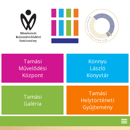
Tamási
Könnyü
Művelődési
László
Központ
Könyvtár
Tamási
Tamási
Helytörténeti
Galéria
Gyűjtemény