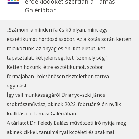
érdeklődőket szerdán a Tamási
Galériában
„Számomra minden fa és kő olyan, mint egy
esztétikumot hordozó szobor. Az alkotás során ketten
találkozunk: az anyag és én. Két életút, két
tapasztalat, két jelenség, két "személyiség".
Ketten hozunk létre esztétikumot, szobor
formájában, kölcsönösen tiszteletben tartva
egymást.”
Így vall munkásságáról Drienyovszki János
szobrászművész, akinek 2022. február 9-én nyílik
kiállítása a Tamási Galériában.
A tárlatot Dr. Feledy Balázs művészeti író nyitja meg,
akinek cikkei, tanulmányai közéleti és szakmai