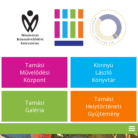
Tamási
Könnyü
Művelődési
László
Központ
Könyvtár
Tamási
Tamási
Helytörténeti
Galéria
Gyűjtemény