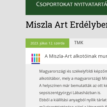
Miszla Art Erdélyben
TMK
2023. július 12. szerda
A Miszla-Art alkotóinak munk
Magyarországi és székelyföldi képzőmű
alkotótábor, mely a magyarországi Mis
A helyszínen már bemutatták az ott ké
sepsiszentgyörgyi Lábasházban is.
Ebből a kiállítási anyagból nyílik tár