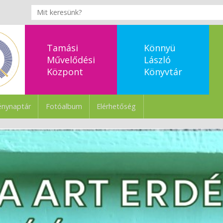
Tamási
Könnyü
Művelődési
László
Központ
Könyvtár
nynaptár
Fotóalbum
Elérhetőség