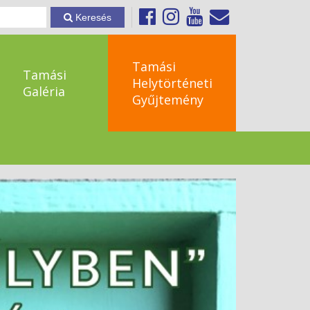
Keresés
Tamási
Tamási
Helytörténeti
Galéria
Gyűjtemény