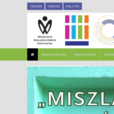
TÉRZENE
SZÍNHÁZ
KIÁLLÍTÁS
Bemutatkozás
Nyitva tartás
Esemé