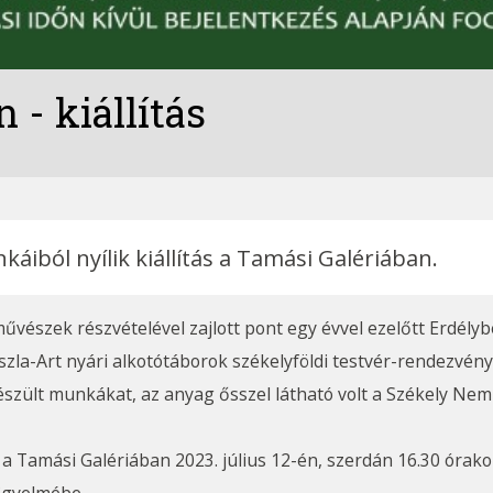
 - kiállítás
áiból nyílik kiállítás a Tamási Galériában.
vészek részvételével zajlott pont egy évvel ezelőtt Erdély
zla-Art nyári alkotótáborok székelyföldi testvér-rendezvény
szült munkákat, az anyag ősszel látható volt a Székely Nem
lat a Tamási Galériában 2023. július 12-én, szerdán 16.30 órak