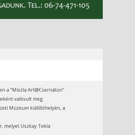
ben a "Miszla Art@Csernáton"
eként valósult meg.
zeti Múzeum kiállítóhelyén, a
or, melyet Uszkay Tekla