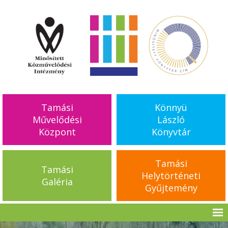
Tamási
Könnyü
Művelődési
László
Központ
Könyvtár
Tamási
Tamási
Helytörténeti
Galéria
Gyűjtemény