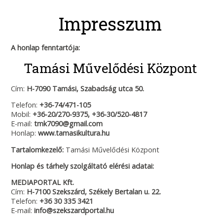
Impresszum
A honlap fenntartója:
Tamási Művelődési Központ
Cím:
H-7090 Tamási, Szabadság utca 50.
Telefon:
+36-74/471-105
Mobil:
+36-20/270-9375, +36-30/520-4817
E-mail:
tmk7090@gmail.com
Honlap:
www.tamasikultura.hu
Tartalomkezelő:
Tamási Művelődési Központ
Honlap és tárhely szolgáltató elérési adatai:
MEDIAPORTAL Kft.
Cím:
H-7100 Szekszárd, Székely Bertalan u. 22.
Telefon:
+36 30 335 3421
E-mail:
info@szekszardportal.hu