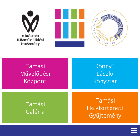
Tamási
Könnyü
Művelődési
László
Központ
Könyvtár
Tamási
Tamási
Helytörténeti
Galéria
Gyűjtemény