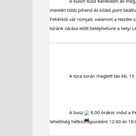
		A külön busz Kerekiben áll meg, ahonnan a gyalogtúra veszi kezdetét. A táv egy nagy része erőben, erdei tisztásokon halad. Az útvonal 
mentén több pihenő és kilátó pont találha
Fehérkői vár romjait, valamint a Nezdei 
túránk zárása előtt beléphetünk a helyi L
		A túra során megtett táv kb. 15
		A busz 
 8.00 órakor indul a P
lehetőség hétköznaponként 12:00 és 18:0