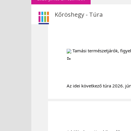
Kőröshegy - Túra
 Tamási természetjárók, figye
		Az idei következő túra 2026. 