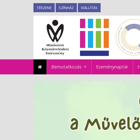
TÉRZENE
SZÍNHÁZ
KIÁLLÍTÁS
Bemutatkozás
Eseménynaptár
H