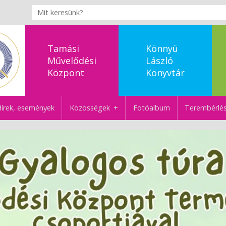
Tamási
Könnyü
Művelődési
László
Központ
Könyvtár
írek, események
Közösségek
Fotóalbum
Terembérlé