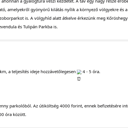
tó, amelyekről gyönyörű kilátás nyílik a környező völgyekre és a
szoborparkot is. A völgyhíd alatt átkelve érkezünk meg Kőröshegy 
evendula és Tulipán Parkba is.
 km, a teljesítés ideje hozzávetőlegesen 
 4 - 5 óra.
enny parkolóból. Az útiköltség 4000 forint, ennek befizetésére 
0 óra között.