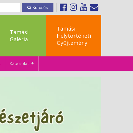
Keresés
Tamási
Tamási
Helytörténeti
Galéria
Gyűjtemény
s
Kapcsolat