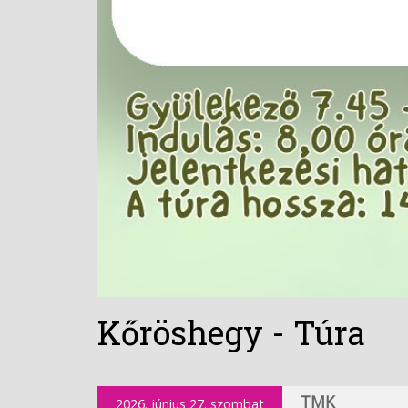
Kőröshegy - Túra
TMK
2026. június 27. szombat