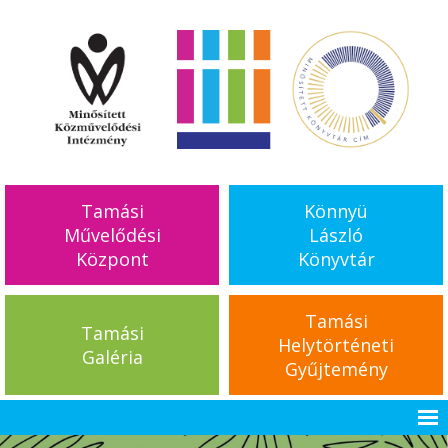
Tamási
Könnyü
Művelődési
László
Központ
Könyvtár
Tamási
Tamási
Helytörténeti
Galéria
Gyűjtemény