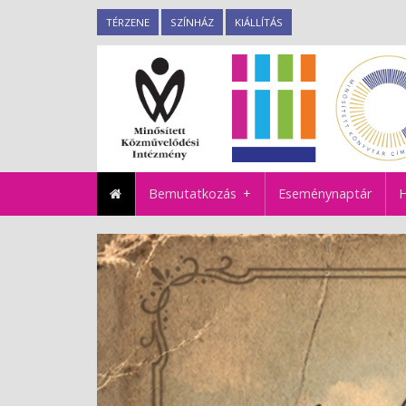
TÉRZENE
SZÍNHÁZ
KIÁLLÍTÁS
Bemutatkozás
Eseménynaptár
H