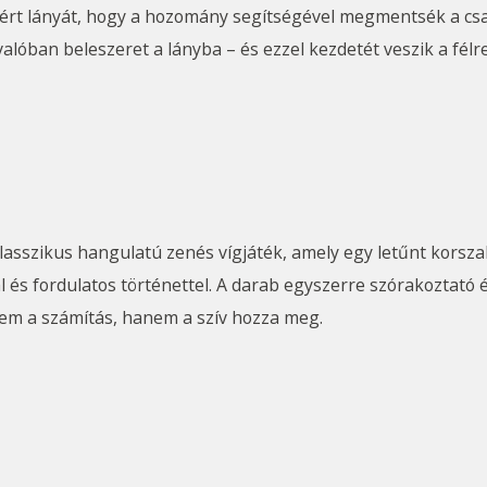
rt lányát, hogy a hozomány segítségével megmentsék a csalá
valóban beleszeret a lányba – és ezzel kezdetét veszik a félr
és fordulatos történettel. A darab egyszerre szórakoztató és
nem a számítás, hanem a szív hozza meg.