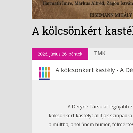
A kölcsönkért kasté
TMK
2026. június 26. péntek
A kölcsönkért kastély - A 
		A Déryné Társulat legújabb zenés vígjátéka ellátogat a Tamási Művelődési Központ falai közé! Pekár Gyula klasszikusát, A 
kölcsönkért kastélyt állítják színpadr
a múltba, ahol finom humor, félreérté