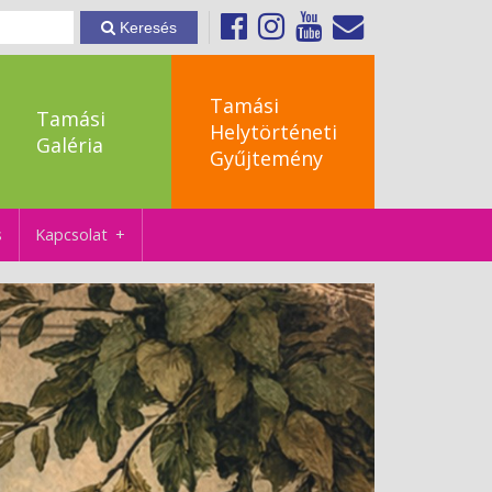
Keresés
Tamási
Tamási
Helytörténeti
Galéria
Gyűjtemény
s
Kapcsolat