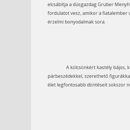
elcsábítja a dúsgazdag Gruber Menyhé
fordulatot vesz, amikor a fiatalember 
érzelmi bonyodalmak sora.
		A kölcsönkért kastély bájos, klasszikus hangulatú zenés vígjáték, amely egy letűnt korszak világát idézi meg szellemes 
párbeszédekkel, szerethető figurákkal 
élet legfontosabb döntéseit sokszor 