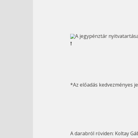
A jegypénztár nyitvatartása
		*Az előadás kedvezményes 
		A darabról röviden: Koltay Gábor és fia, Bálint súlyos anyagi gondokkal küzdenek, ezért merész tervet eszelnek ki: Bálint 