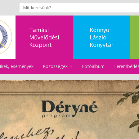
Tamási
Könnyü
Művelődési
László
Központ
Könyvtár
írek, események
Közösségek
Fotóalbum
Terembérlé