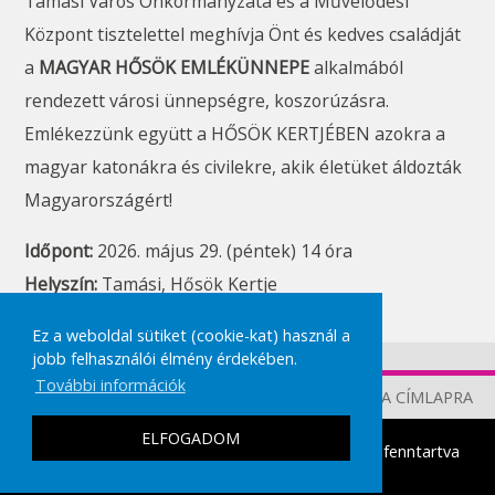
Tamási Város Önkormányzata és a Művelődési
Központ tisztelettel meghívja Önt és kedves családját
a
MAGYAR HŐSÖK EMLÉKÜNNEPE
alkalmából
rendezett városi ünnepségre, koszorúzásra.
Emlékezzünk együtt a HŐSÖK KERTJÉBEN azokra a
magyar katonákra és civilekre, akik életüket áldozták
Magyarországért!
Időpont:
2026. május 29. (péntek) 14 óra
Helyszín:
Tamási, Hősök Kertje
Ez a weboldal sütiket (cookie-kat) használ a
jobb felhasználói élmény érdekében.
További információk
TOVÁBB A CÍMLAPRA
ELFOGADOM
tamasikultura.hu
Copyright © 2026 Minden Jog fenntartva
|
IMPRESSZUM
ADATVÉDELMI TÁJÉKOZTATÓ