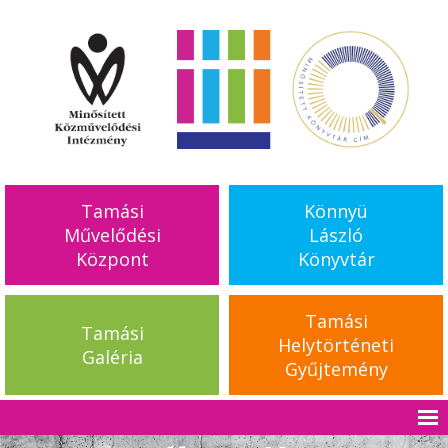
Tamási
Könnyü
Művelődési
László
Központ
Könyvtár
Tamási
Tamási
Helytörténeti
Galéria
Gyűjtemény