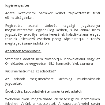
Jogérvényesítés
Adatai kezeléséről bármikor kérhet tájékoztatást fenti
elérhetőségeinken.
Regisztrált adatai törlését tagsági jogviszonya
megszüntetésével egyidejűleg kérheti, s ha annak nincs
jogszabályi akadálya, akkor kérésének haladéktalanul eleget
teszünk (ellenkező esetben pedig tájékoztatjuk a törlés
megtagadásának indokáról).
Az adatok továbbítása:
Személyes adatait nem továbbítjuk indokolatlanul vagy az
Ön előzetes beleegyezése nélkül harmadik felek számára.
Kik ismerhetik meg az adatokat?
Az adatok megismerésére kizárólag munkatársaink
jogosultak.
Érdeklődés, kapcsolatfelvétel során kezelt adatok
Weboldalunkon megtalálható elérhetőségeink bármelyikén
felveheti Velünk a kapcsolatot. A kapcsolatfelvétel során