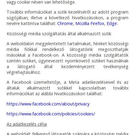
vagy cookie néven van lehetősége.
További információkat a sütik kezeléséről az adott program
súgójában, illetve a következő hivatkozásokon, a program
nevére kattintva találhat:
Chrome
,
Mozilla Firefox
,
Edge
.
Közösségi média szolgáltatás által alkalmazott sütik
A weboldalon megjelentetett tartalmakat, híreket közösségi
média fiókkal rendelkező látogatóink megoszthatják
másokkal a Facebook-on. A közösségi média szolgáltatók
szintén sütiket, úgynevezett nyomkövető sütiket használnak
a látogató által kezdeményezett tevékenység
végrehajtásához.
A Facebook üzemeltetője, a Meta adatkezeléseivel és az
általuk alkalmazott sütikkel kapcsolatban további
információkat az alábbi hivatkozásokon találhat:
https://www.facebook.com/about/privacy
https://www.facebook.com/policies/cookies/
Az adatkezelés célja
A weboldalt felkereső látogatók számára a közösségi média