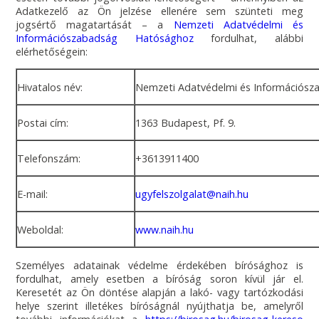
Adatkezelő az Ön jelzése ellenére sem szünteti meg
jogsértő magatartását – a
Nemzeti Adatvédelmi és
Információszabadság Hatósághoz
fordulhat, alábbi
elérhetőségein:
Hivatalos név:
Nemzeti Adatvédelmi és Információs
Postai cím:
1363 Budapest, Pf. 9.
Telefonszám:
+3613911400
E-mail:
ugyfelszolgalat@naih.hu
Weboldal:
www.naih.hu
Személyes adatainak védelme érdekében bírósághoz is
fordulhat, amely esetben a bíróság soron kívül jár el.
Keresetét az Ön döntése alapján a lakó- vagy tartózkodási
helye szerint illetékes bíróságnál nyújthatja be, amelyről