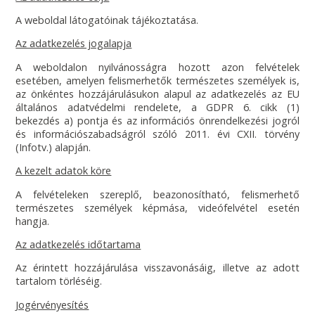
A weboldal látogatóinak tájékoztatása.
Az adatkezelés jogalapja
A weboldalon nyilvánosságra hozott azon felvételek
esetében, amelyen felismerhetők természetes személyek is,
az önkéntes hozzájárulásukon alapul az adatkezelés az EU
általános adatvédelmi rendelete, a GDPR 6. cikk (1)
bekezdés a) pontja és az információs önrendelkezési jogról
és információszabadságról szóló 2011. évi CXII. törvény
(Infotv.) alapján.
A kezelt adatok köre
A felvételeken szereplő, beazonosítható, felismerhető
természetes személyek képmása, videófelvétel esetén
hangja.
Az adatkezelés időtartama
Az érintett hozzájárulása visszavonásáig, illetve az adott
tartalom törléséig.
Jogérvényesítés