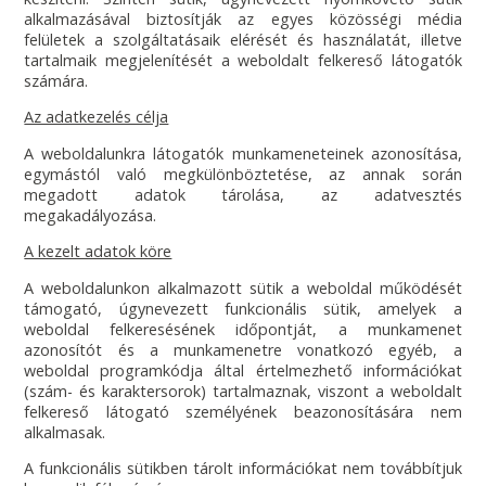
alkalmazásával biztosítják az egyes közösségi média
felületek a szolgáltatásaik elérését és használatát, illetve
tartalmaik megjelenítését a weboldalt felkereső látogatók
számára.
Az adatkezelés célja
A weboldalunkra látogatók munkameneteinek azonosítása,
egymástól való megkülönböztetése, az annak során
megadott adatok tárolása, az adatvesztés
megakadályozása.
A kezelt adatok köre
A weboldalunkon alkalmazott sütik a weboldal működését
támogató, úgynevezett funkcionális sütik, amelyek a
weboldal felkeresésének időpontját, a munkamenet
azonosítót és a munkamenetre vonatkozó egyéb, a
weboldal programkódja által értelmezhető információkat
(szám- és karaktersorok) tartalmaznak, viszont a weboldalt
felkereső látogató személyének beazonosítására nem
alkalmasak.
A funkcionális sütikben tárolt információkat nem továbbítjuk