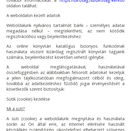
további információkat a
https://birosag.hu/birosag-kereso
oldalon találhat.
A weboldalon kezelt adatok
Weboldalunk nyilvános tartalmát bárki – személyes adatai
megadása nélkül – megtekintheti, az nem kötődik
regisztrációhoz vagy bejelentkezéshez.
Az online könyvtári katalógus bizonyos funkcióinak
használata viszont kizárólag regisztrált könyvtári tagjaink
számára, bejelentkezést követően vehető igénybe.
A weboldal meglátogatásával, használatával
összefüggésben az alábbiakban felsorolt adatokat kezeljük
a jelen tájékoztatóban megfogalmazott célból és ideig,
továbbá az adatkezeléshez fűződő jogai érvényesítését a
következők szerint biztosítjuk:
Sütik (cookie) kezelése
Mi a süti?
A süti (cookie) a weboldalunk megnyitása és használata
során az Ön által erre, az internet elérésére használt
készülékén (számítógép, okostelefon) elhelyezett szöveges