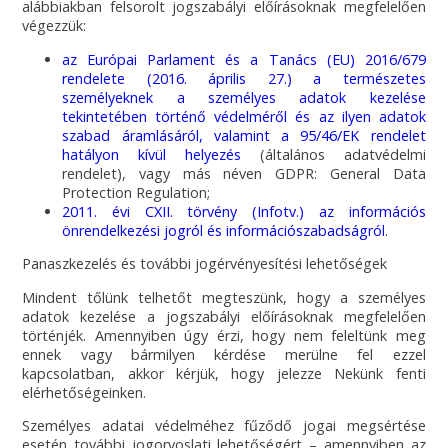
alábbiakban felsorolt jogszabályi előírásoknak megfelelően
végezzük:
az Európai Parlament és a Tanács (EU) 2016/679
rendelete (2016. április 27.) a természetes
személyeknek a személyes adatok kezelése
tekintetében történő védelméről és az ilyen adatok
szabad áramlásáról, valamint a 95/46/EK rendelet
hatályon kívül helyezés
(általános adatvédelmi
rendelet), vagy más néven GDPR: General Data
Protection Regulation;
2011. évi CXII. törvény (Infotv.) az információs
önrendelkezési jogról és információszabadságról
.
Panaszkezelés és további jogérvényesítési lehetőségek
Mindent tőlünk telhetőt megteszünk, hogy a személyes
adatok kezelése a jogszabályi előírásoknak megfelelően
történjék. Amennyiben úgy érzi, hogy nem feleltünk meg
ennek vagy bármilyen kérdése merülne fel ezzel
kapcsolatban, akkor kérjük, hogy jelezze Nekünk fenti
elérhetőségeinken.
Személyes adatai védelméhez fűződő jogai megsértése
esetén további jogorvoslati lehetőségért – amennyiben az