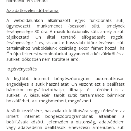
harmadik fél számára.
Az adatkezelés időtartama
A weboldalunkon alkalmazott egyik funkcionális süti,
úgynevezett munkamenet (session) süti, amelynek
érvényessége 30 óra. A másik funkcionális süti, amely a süti
tájékoztató Ön által történő elfogadását rögzíti,
érvényessége 1 év, viszont e hosszabb időre érvényes süti
tartalmához weboldalunk kizárólag akkor férhet hozzá, ha
Ön újra felkeresi weboldalunkat ugyanarról a készülékről és a
sütiket időközben nem törölte le arról.
Jogérvényesítés
A legtöbb internet böngészőprogram automatikusan
engedélyezi a sütik használatát. Ön viszont ezt a beállítást
bármikor megváltoztathatja, tilthatja és törölheti is a
sütiket. A készülékén tárolt sütik tartalmához bármikor
hozzáférhet, azt megismerheti, megnézheti.
A sütik kezelésére, használatuk letiltására vagy törlésére az
ismert internet böngészőprogramoknak általában a
beállításaik között, jellemzően a biztonság, adatvédelem
vagy adatvédelmi beállítások elnevezésű almenüben, süti