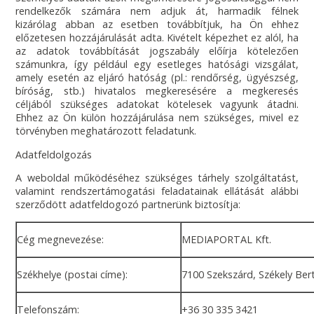
rendelkezők számára nem adjuk át, harmadik félnek
kizárólag abban az esetben továbbítjuk, ha Ön ehhez
előzetesen hozzájárulását adta. Kivételt képezhet ez alól, ha
az adatok továbbítását jogszabály előírja kötelezően
számunkra, így például egy esetleges hatósági vizsgálat,
amely esetén az eljáró hatóság (pl.: rendőrség, ügyészség,
bíróság, stb.) hivatalos megkeresésére a megkeresés
céljából szükséges adatokat kötelesek vagyunk átadni.
Ehhez az Ön külön hozzájárulása nem szükséges, mivel ez
törvényben meghatározott feladatunk.
Adatfeldolgozás
A weboldal működéséhez szükséges tárhely szolgáltatást,
valamint rendszertámogatási feladatainak ellátását alábbi
szerződött adatfeldogozó partnerünk biztosítja:
Cég megnevezése:
MEDIAPORTAL Kft.
Székhelye (postai címe):
7100 Szekszárd, Székely Bert
Telefonszám:
+36 30 335 3421