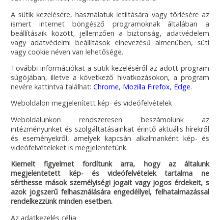
A sütik kezelésére, használatuk letiltására vagy törlésére az
ismert internet böngésző programoknak általában a
beállításaik között, jellemzően a biztonság, adatvédelem
vagy adatvédelmi beállítások elnevezésű almenüben, süti
vagy cookie néven van lehetősége.
További információkat a sütik kezeléséről az adott program
súgójában, illetve a következő hivatkozásokon, a program
nevére kattintva találhat:
Chrome
,
Mozilla Firefox
,
Edge
.
Weboldalon megjelenített kép- és videófelvételek
Weboldalunkon rendszeresen beszámolunk az
intézményünket és szolgáltatásainkat érintő aktuális hírekről
és eseményekről, amelyek kapcsán alkalmanként kép- és
videófelvételeket is megjelentetünk.
Kiemelt figyelmet fordítunk arra, hogy az általunk
megjelentetett kép- és videófelvételek tartalma ne
sérthesse mások személyiségi jogait vagy jogos érdekeit, s
azok jogszerű felhasználására engedéllyel, felhatalmazással
rendelkezzünk minden esetben.
Az adatkezelés célja