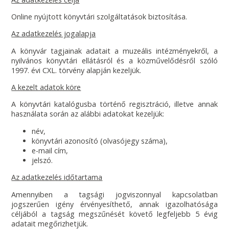
Online nyújtott könyvtári szolgáltatások biztosítása.
Az adatkezelés jogalapja
A könyvár tagjainak adatait a muzeális intézményekről, a
nyilvános könyvtári ellátásról és a közművelődésről szóló
1997. évi CXL. törvény alapján kezeljük.
A kezelt adatok köre
A könyvtári katalógusba történő regisztráció, illetve annak
használata során az alábbi adatokat kezeljük:
név,
könyvtári azonosító (olvasójegy száma),
e-mail cím,
jelszó.
Az adatkezelés időtartama
Amennyiben a tagsági jogviszonnyal kapcsolatban
jogszerűen igény érvényesíthető, annak igazolhatósága
céljából a tagság megszűnését követő legfeljebb 5 évig
adatait megőrizhetjük.