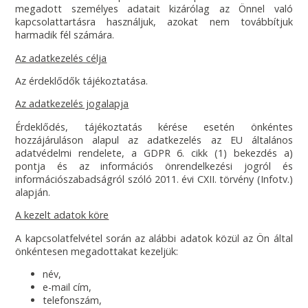
megadott személyes adatait kizárólag az Önnel való
kapcsolattartásra használjuk, azokat nem továbbítjuk
harmadik fél számára.
Az adatkezelés célja
Az érdeklődők tájékoztatása.
Az adatkezelés jogalapja
Érdeklődés, tájékoztatás kérése esetén önkéntes
hozzájáruláson alapul az adatkezelés az EU általános
adatvédelmi rendelete, a GDPR 6. cikk (1) bekezdés a)
pontja és az információs önrendelkezési jogról és
információszabadságról szóló 2011. évi CXII. törvény (Infotv.)
alapján.
A kezelt adatok köre
A kapcsolatfelvétel során az alábbi adatok közül az Ön által
önkéntesen megadottakat kezeljük:
név,
e-mail cím,
telefonszám,