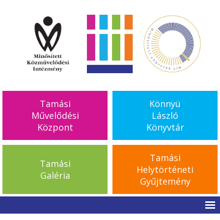
Tamási
Könnyü
Művelődési
László
Központ
Könyvtár
Tamási
Tamási
Helytörténeti
Galéria
Gyűjtemény