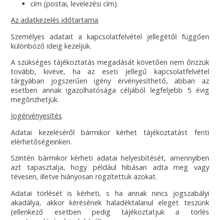
cím (postai, levelezési cím).
Az adatkezelés időtartama
Személyes adatait a kapcsolatfelvétel jellegétől függően
különböző ideig kezeljük.
A szükséges tájékoztatás megadását követően nem őrizzük
tovább, kivéve, ha az eseti jellegű kapcsolatfelvétel
tárgyában jogszerűen igény érvényesíthető, abban az
esetben annak igazolhatósága céljából legfeljebb 5 évig
megőrizhetjük.
Jogérvényesítés
Adatai kezeléséről bármikor kérhet tájékoztatást fenti
elérhetőségeinken.
Szintén bármikor kérheti adatai helyesbítését, amennyiben
azt tapasztalja, hogy például hibásan adta meg vagy
tévesen, illetve hiányosan rögzítettük azokat.
Adatai törlését is kérheti, s ha annak nincs jogszabályi
akadálya, akkor kérésének haladéktalanul eleget teszünk
(ellenkező esetben pedig tájékoztatjuk a törlés