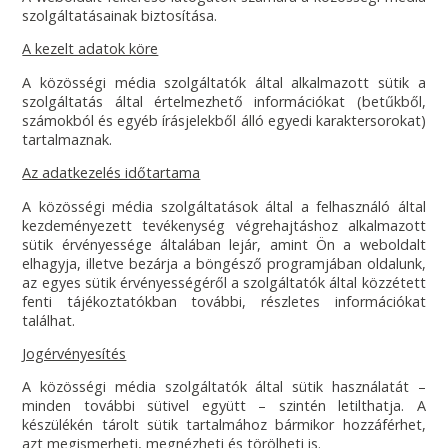
szolgáltatásainak biztosítása.
A kezelt adatok köre
A közösségi média szolgáltatók által alkalmazott sütik a
szolgáltatás által értelmezhető információkat (betűkből,
számokból és egyéb írásjelekből álló egyedi karaktersorokat)
tartalmaznak.
Az adatkezelés időtartama
A közösségi média szolgáltatások által a felhasználó által
kezdeményezett tevékenység végrehajtáshoz alkalmazott
sütik érvényessége általában lejár, amint Ön a weboldalt
elhagyja, illetve bezárja a böngésző programjában oldalunk,
az egyes sütik érvényességéről a szolgáltatók által közzétett
fenti tájékoztatókban további, részletes információkat
találhat.
Jogérvényesítés
A közösségi média szolgáltatók által sütik használatát –
minden további sütivel együtt – szintén letilthatja. A
készülékén tárolt sütik tartalmához bármikor hozzáférhet,
azt megismerheti, megnézheti és törölheti is.