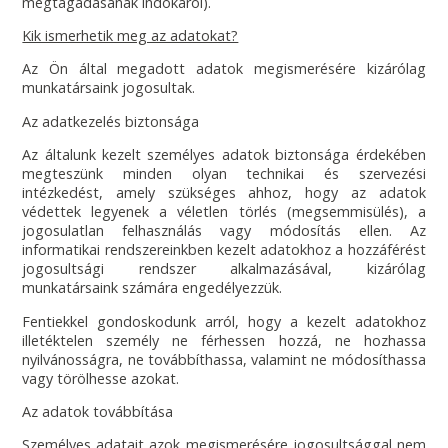
megtagadásának indokáról).
Kik ismerhetik meg az adatokat?
Az Ön által megadott adatok megismerésére kizárólag
munkatársaink jogosultak.
Az adatkezelés biztonsága
Az általunk kezelt személyes adatok biztonsága érdekében
megteszünk minden olyan technikai és szervezési
intézkedést, amely szükséges ahhoz, hogy az adatok
védettek legyenek a véletlen törlés (megsemmisülés), a
jogosulatlan felhasználás vagy módosítás ellen. Az
informatikai rendszereinkben kezelt adatokhoz a hozzáférést
jogosultsági rendszer alkalmazásával, kizárólag
munkatársaink számára engedélyezzük.
Fentiekkel gondoskodunk arról, hogy a kezelt adatokhoz
illetéktelen személy ne férhessen hozzá, ne hozhassa
nyilvánosságra, ne továbbíthassa, valamint ne módosíthassa
vagy törölhesse azokat.
Az adatok továbbítása
Személyes adatait azok megismerésére jogosultsággal nem