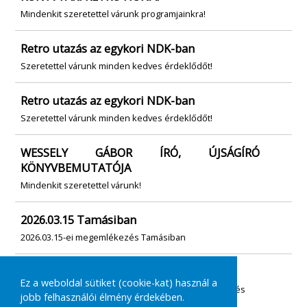
Mindenkit szeretettel várunk programjainkra!
Retro utazás az egykori NDK-ban
Szeretettel várunk minden kedves érdeklődőt!
Retro utazás az egykori NDK-ban
Szeretettel várunk minden kedves érdeklődőt!
WESSELY GÁBOR ÍRÓ, ÚJSÁGÍRÓ
KÖNYVBEMUTATÓJA
Mindenkit szeretettel várunk!
2026.03.15 Tamásiban
2026.03.15-ei megemlékezés Tamásiban
ALZHEIMER CAFÉ
Ez a weboldal sütiket (cookie-kat) használ a
Rendezvénysorozat demenciával élők, családtagjaik és
jobb felhasználói élmény érdekében.
gondozóik részére.