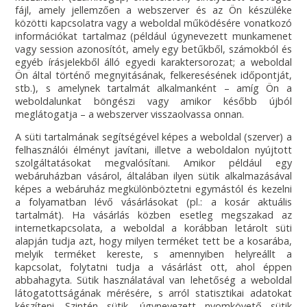
fájl, amely jellemzően a webszerver és az Ön készüléke
közötti kapcsolatra vagy a weboldal működésére vonatkozó
információkat tartalmaz (például úgynevezett munkamenet
vagy session azonosítót, amely egy betűkből, számokból és
egyéb írásjelekből álló egyedi karaktersorozat; a weboldal
Ön által történő megnyitásának, felkeresésének időpontját,
stb.), s amelynek tartalmát alkalmanként – amíg Ön a
weboldalunkat böngészi vagy amikor később újból
meglátogatja – a webszerver visszaolvassa onnan.
A süti tartalmának segítségével képes a weboldal (szerver) a
felhasználói élményt javítani, illetve a weboldalon nyújtott
szolgáltatásokat megvalósítani. Amikor például egy
webáruházban vásárol, általában ilyen sütik alkalmazásával
képes a webáruház megkülönböztetni egymástól és kezelni
a folyamatban lévő vásárlásokat (pl.: a kosár aktuális
tartalmát). Ha vásárlás közben esetleg megszakad az
internetkapcsolata, a weboldal a korábban letárolt süti
alapján tudja azt, hogy milyen terméket tett be a kosarába,
melyik terméket kereste, s amennyiben helyreállt a
kapcsolat, folytatni tudja a vásárlást ott, ahol éppen
abbahagyta. Sütik használatával van lehetőség a weboldal
látogatottságának mérésére, s arról statisztikai adatokat
készíteni. Szintén sütik, úgynevezett nyomkövető sütik