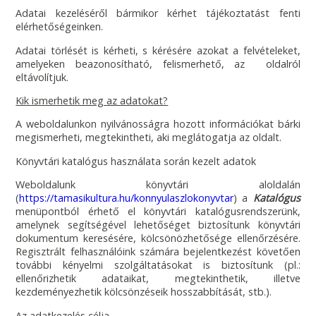
Adatai kezeléséről bármikor kérhet tájékoztatást fenti
elérhetőségeinken.
Adatai törlését is kérheti, s kérésére azokat a felvételeket,
amelyeken beazonosítható, felismerhető, az oldalról
eltávolítjuk.
Kik ismerhetik meg az adatokat?
A weboldalunkon nyilvánosságra hozott információkat bárki
megismerheti, megtekintheti, aki meglátogatja az oldalt.
Könyvtári katalógus használata során kezelt adatok
Weboldalunk könyvtári aloldalán
(
https://tamasikultura.hu/konnyulaszlokonyvtar
) a
Katalógus
menüpontból érhető el könyvtári katalógusrendszerünk,
amelynek segítségével lehetőséget biztosítunk könyvtári
dokumentum keresésére, kölcsönözhetősége ellenőrzésére.
Regisztrált felhasználóink számára bejelentkezést követően
további kényelmi szolgáltatásokat is biztosítunk (pl.:
ellenőrizhetik adataikat, megtekinthetik, illetve
kezdeményezhetik kölcsönzéseik hosszabbítását, stb.).
Az adatkezelés célja