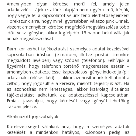
Amennyiben olyan kérdése merül fel, amely jelen
adatkezelési tájékoztatónk alapján nem egyértelmű, kérjük,
hogy vegye fel a kapcsolatot velünk fenti elérhetőségeinken!
Törekszünk arra, hogy minél gyorsabban válaszoljunk Önnek,
viszont amennyiben kérdése megfelelő megválaszolása több
időt vesz igénybe, akkor legfeljebb 15 napon belül vállaljuk
annak megválaszolását.
Bármikor kérhet tájékoztatást személyes adatai kezelésével
kapcsolatban írásban (e-mailben, illetve postai címünkre
megküldött levélben) vagy szóban (telefonon). Felhívjuk a
figyelmét, hogy telefonon történő megkeresése esetén –
amennyiben adatkezeléssel kapcsolatos igénye indokolja (pl.:
adatainak törlését kéri) –, akkor azonosítanunk kell abból a
célból, hogy jogosult-e a kérésre, mielőtt teljesítjük azt. Ha
az azonosítás nem lehetséges, akkor kizárólag általános
tájékoztatást adhatunk az adatkezeléssel kapcsolatban.
Emiatt javasoljuk, hogy kérdését vagy igényét lehetőleg
írásban jelezze.
Alkalmazott jogszabályok
Kötelezettséget vállalunk arra, hogy a személyes adatok
kezelését a mindenkori hatályos, különösen pedig az