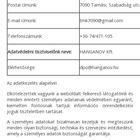
Postai címünk:
7090 Tamási, Szabadság utc
E-mail címünk:
tmk7090@gmail.com
Telefonszámunk:
+36-74/471-105
Adatvédelmi tisztviselőnk neve:
HANGANOV Kft.
Elérhetősége:
dpo@hanganov.hu
Az adatkezelés alapelvei
Elkötelezettek vagyunk a weboldalt felkereső látogatóink és
minden érintett személyes adatainak védelmében egyaránt,
kiemelten fontosnak tartjuk információs önrendelkezési
joguk tiszteletben tartását.
A személyes adatokat bizalmasan kezeljük és megteszünk
minden olyan biztonsági, technikai és szervezési intézkedést,
amely a személyes adatok biztonságát garantálja.