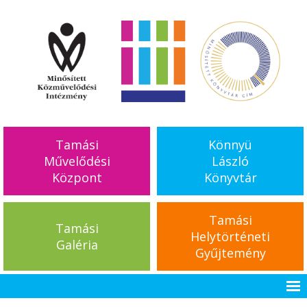
Tamási
Könnyü
Művelődési
László
Központ
Könyvtár
Tamási
Tamási
Helytörténeti
Galéria
Gyűjtemény