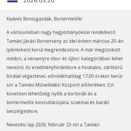
2026.03.20
Kedves Borosgazdák, Bortermelők!
A városunkban nagy hagyományokkal rendelkező
Tamási Járási Borverseny az idei évben március 20-án
(pénteken) kerül megrendezésre. A már megszokott
módon, a versenyre óbor és újbor kategóriában lehet
nevezni. Az eredményhirdetésre a hivatalos, zártkörű
bírálat végeztével, előreláthatólag 17.00 órakor kerül
sor a Tamási Művelődési Központ előterében. Ezt
követően lehetőség nyílik a borbírák és a
bortermelők konzultációjára, szakmai és baráti
beszélgetésre.
Nevezési lap 2026. február 23-tól a Tamási