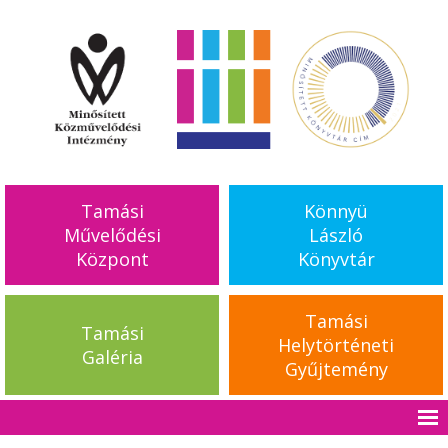
Tamási
Könnyü
Művelődési
László
Központ
Könyvtár
Tamási
Tamási
Helytörténeti
Galéria
Gyűjtemény