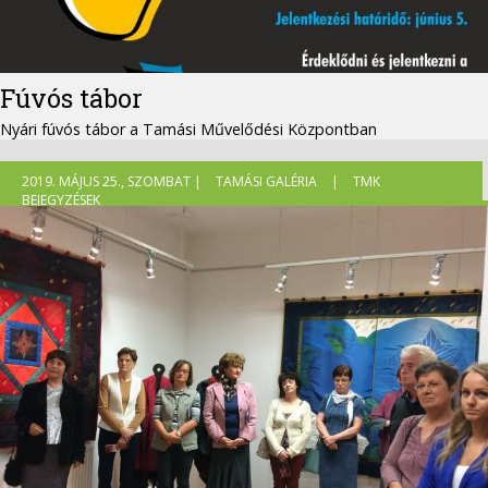
Fúvós tábor
Nyári fúvós tábor a Tamási Művelődési Központban
2019. MÁJUS 25., SZOMBAT |
TAMÁSI GALÉRIA
|
TMK
BEJEGYZÉSEK