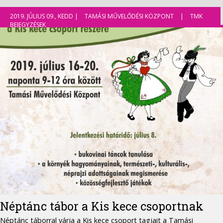
2019. JÚLIUS 09., KEDD |
TAMÁSI MŰVELŐDÉSI KÖZPONT
|
TMK
BEJEGYZÉSEK
Néptánc tábor a Kis kece csoportnak
Néptánc táborral várja a Kis kece csoport tagjait a Tamási