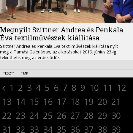
Megnyilt Szittner Andrea és Penkala
Éva textilművészek kiállítása
Szittner Andrea és Penkala Éva textilművészek kiállítása nyílt
meg a Tamási Galériában, az alkotásokat 2019. június 23-ig
tekinthetik meg az érdeklődők.
TESZT1
TMK
1
2
3
4
5
6
7
8
9
10
11
12
13
14
15
16
17
18
19
20
21
22
23
24
25
26
27
28
29
30
31
32
33
34
35
36
37
38
39