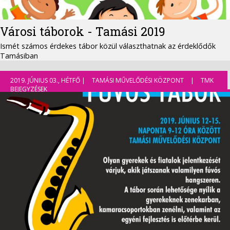
Városi táborok - Tamási 2019
Ismét számos érdekes tábor közül választhatnak az érdeklődők
Tamásiban
2019. JÚNIUS 03., HÉTFŐ |
TAMÁSI MŰVELŐDÉSI KÖZPONT
|
TMK
BEJEGYZÉSEK