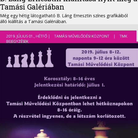
Tamási Galériában
Még egy hétig látogatható B. Láng Ernesztin színes grafikáiból
álló kiállítás a Tamási Galériában.
2019. JÚLIUS 01., HÉTFŐ |
TAMÁSI MŰVELŐDÉSI KÖZPONT
|
TMK
BEJEGYZÉSEK