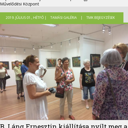
Művelődési Központ
2019. JÚLIUS 01., HÉTFŐ |
TAMÁSI GALÉRIA
|
TMK BEJEGYZÉSEK
B. Láng Ernesztin kiállítása nyílt meg a