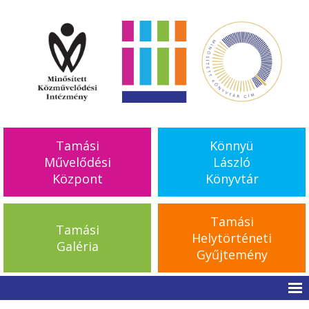
Tamási
Könnyü
Művelődési
László
Központ
Könyvtár
Tamási
Tamási
Helytörténeti
Galéria
Gyűjtemény