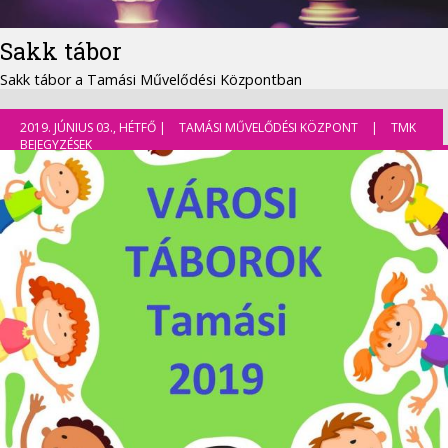
Sakk tábor
Sakk tábor a Tamási Művelődési Központban
2019. JÚNIUS 03., HÉTFŐ |
TAMÁSI MŰVELŐDÉSI KÖZPONT
|
TMK
BEJEGYZÉSEK