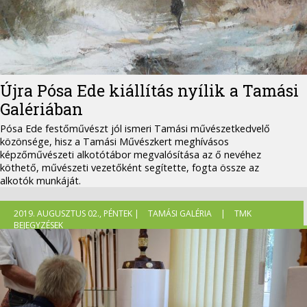
Újra Pósa Ede kiállítás nyílik a Tamási
Galériában
Pósa Ede festőművészt jól ismeri Tamási művészetkedvelő
közönsége, hisz a Tamási Művészkert meghívásos
képzőművészeti alkotótábor megvalósítása az ő nevéhez
köthető, művészeti vezetőként segítette, fogta össze az
alkotók munkáját.
2019. AUGUSZTUS 02., PÉNTEK |
TAMÁSI GALÉRIA
|
TMK
BEJEGYZÉSEK