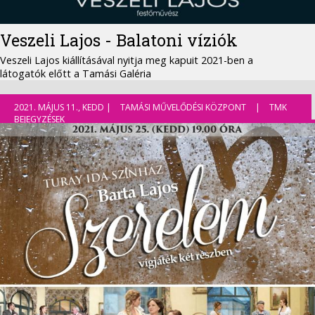
Veszeli Lajos - Balatoni víziók
Veszeli Lajos kiállításával nyitja meg kapuit 2021-ben a
látogatók előtt a Tamási Galéria
2021. MÁJUS 11., KEDD |
TAMÁSI MŰVELŐDÉSI KÖZPONT
|
TMK
BEJEGYZÉSEK