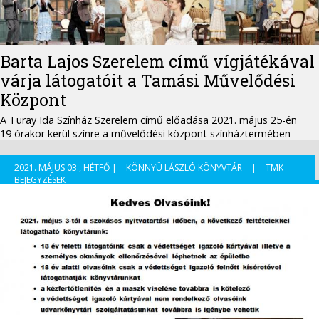
Barta Lajos Szerelem című vígjátékával
várja látogatóit a Tamási Művelődési
Központ
A Turay Ida Színház Szerelem című előadása 2021. május 25-én
19 órakor kerül színre a művelődési központ színháztermében
2021. MÁJUS 03., HÉTFŐ |
KÖNNYÜ LÁSZLÓ KÖNYVTÁR
|
TMK
BEJEGYZÉSEK