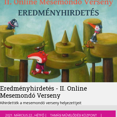
Eredményhirdetés - II. Online
Mesemondó Verseny
Kihirdették a mesemondó verseny helyezettjeit
2021. MÁRCIUS 22., HÉTFŐ |
TAMÁSI MŰVELŐDÉSI KÖZPONT
|