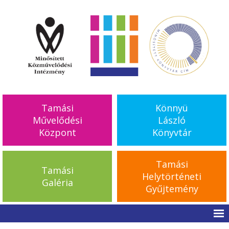
Tamási
Könnyü
Művelődési
László
Központ
Könyvtár
Tamási
Tamási
Helytörténeti
Galéria
Gyűjtemény