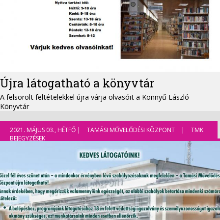
Újra látogatható a könyvtár
A felsorolt feltételekkel újra várja olvasóit a Könnyű László
Könyvtár
2021. MÁJUS 03., HÉTFŐ |
TAMÁSI MŰVELŐDÉSI KÖZPONT
|
TMK
BEJEGYZÉSEK