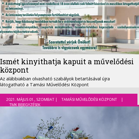
Ismét kinyithatja kapuit a művelődési
központ
Az alábbiakban olvasható szabályok betartásával újra
látogatható a Tamási Művelődési Központ
2021. MÁJUS 01., SZOMBAT |
TAMÁSI MŰVELŐDÉSI KÖZPONT
|
TMK BEJEGYZÉSEK