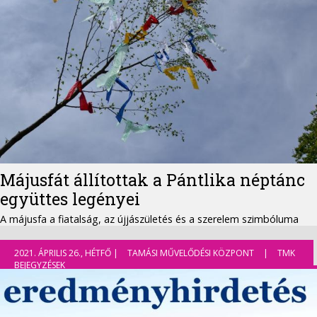
Májusfát állítottak a Pántlika néptánc
együttes legényei
A májusfa a fiatalság, az újjászületés és a szerelem szimbóluma
2021. ÁPRILIS 26., HÉTFŐ |
TAMÁSI MŰVELŐDÉSI KÖZPONT
|
TMK
BEJEGYZÉSEK