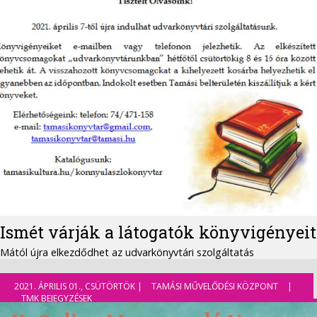
Ismét várják a látogatók könyvigényeit
Mától újra elkezdődhet az udvarkönyvtári szolgáltatás
2021. ÁPRILIS 01., CSÜTÖRTÖK |
TAMÁSI MŰVELŐDÉSI KÖZPONT
|
TMK BEJEGYZÉSEK