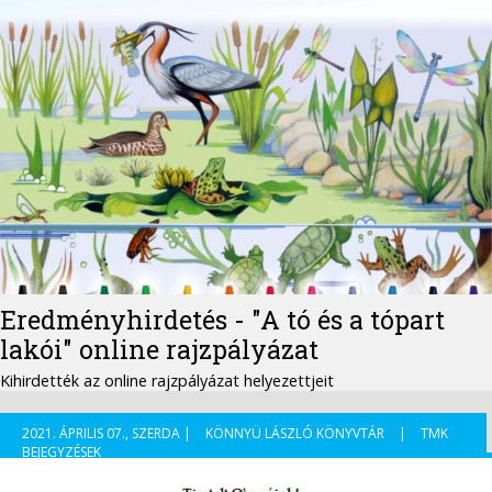
Eredményhirdetés - "A tó és a tópart
lakói" online rajzpályázat
Kihirdették az online rajzpályázat helyezettjeit
2021. ÁPRILIS 07., SZERDA |
KÖNNYÜ LÁSZLÓ KÖNYVTÁR
|
TMK
BEJEGYZÉSEK