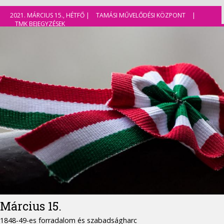
2021. MÁRCIUS 15., HÉTFŐ |
TAMÁSI MŰVELŐDÉSI KÖZPONT
|
TMK BEJEGYZÉSEK
Március 15.
1848-49-es forradalom és szabadságharc