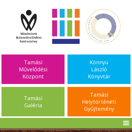
Tamási
Könnyü
Művelődési
László
Központ
Könyvtár
Tamási
Tamási
Helytörténeti
Galéria
Gyűjtemény