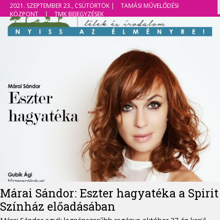
2021. SZEPTEMBER 23., CSÜTÖRTÖK |
TAMÁSI MŰVELŐDÉSI
KÖZPONT
|
TMK BEJEGYZÉSEK
Márai Sándor: Eszter hagyatéka a Spirit
Színház előadásában