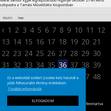
Márai Sándor egyik legnépszerűbb regénye október 27-én kerül
színpadra a Tamási Művelődési Központban
TESZT1
TMK
1
2
3
4
5
6
7
8
9
10
11
12
13
14
15
16
17
18
19
20
21
22
23
24
25
26
27
28
29
30
31
32
33
34
35
36
37
38
39
40
41
42
43
44
45
46
47
48
Ez a weboldal sütiket (cookie-kat) használ a
jobb felhasználói élmény érdekében.
49
50
51
52
További információk
ELFOGADOM
tamasikultura.hu
Copyright © 2026 Minden Jog fenntartva
|
IMPRESSZUM
ADATVÉDELMI TÁJÉKOZTATÓ