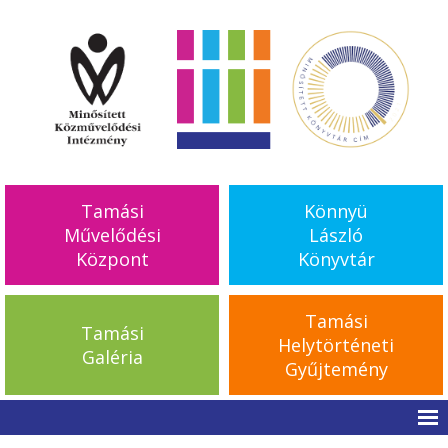
Tamási
Könnyü
Művelődési
László
Központ
Könyvtár
Tamási
Tamási
Helytörténeti
Galéria
Gyűjtemény