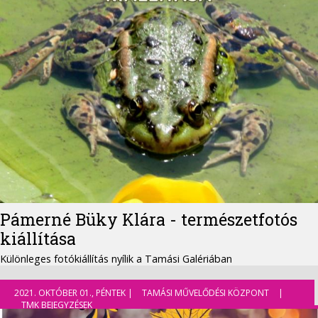
Pámerné Büky Klára - természetfotós
kiállítása
Különleges fotókiállítás nyílik a Tamási Galériában
2021. OKTÓBER 01., PÉNTEK |
TAMÁSI MŰVELŐDÉSI KÖZPONT
|
TMK BEJEGYZÉSEK