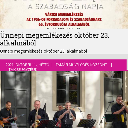
Ünnepi megemlékezés október 23.
alkalmából
Ünnepi megemlékezés október 23. alkalmából
2021. OKTÓBER 11., HÉTFŐ |
TAMÁSI MŰVELŐDÉSI KÖZPONT
|
TMK BEJEGYZÉSEK