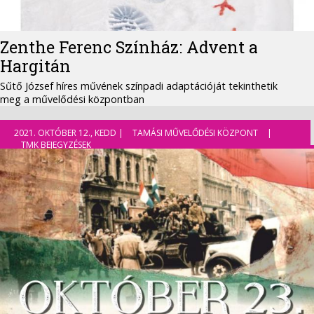
Zenthe Ferenc Színház: Advent a
Hargitán
Sűtő József híres művének színpadi adaptációját tekinthetik
meg a művelődési központban
2021. OKTÓBER 12., KEDD |
TAMÁSI MŰVELŐDÉSI KÖZPONT
|
TMK BEJEGYZÉSEK