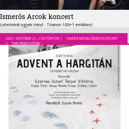
Ismerős Arcok koncert
Lehetnénk egyek mind - Trianon 100+1 emlékest
2021. OKTÓBER 21., CSÜTÖRTÖK |
TAMÁSI MŰVELŐDÉSI KÖZPONT
|
TMK BEJEGYZÉSEK