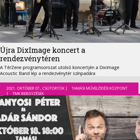
Újra DixImage koncert a
rendezvénytéren
A TérZene programsorozat utolsó koncertjén a DixImage
Acoustic Band lép a rendezvénytér színpadára
2021. OKTÓBER 07., CSÜTÖRTÖK |
TAMÁSI MŰVELŐDÉSI KÖZPONT
|
TMK BEJEGYZÉSEK