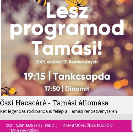
Őszi Hacacáré - Tamási állomása
Két legendás rockbanda is fellép a Tamási rendezvénytéren
2021. SZEPTEMBER 28., KEDD |
TAMÁSI MŰVELŐDÉSI KÖZPONT
|
TMK BEJEGYZÉSEK