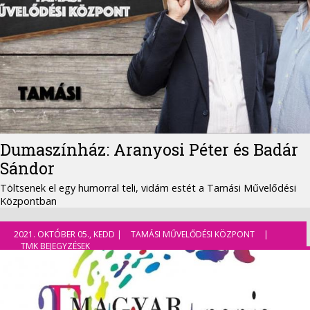
Dumaszínház: Aranyosi Péter és Badár
Sándor
Töltsenek el egy humorral teli, vidám estét a Tamási Művelődési
Központban
2021. OKTÓBER 05., KEDD |
TAMÁSI MŰVELŐDÉSI KÖZPONT
|
TMK BEJEGYZÉSEK