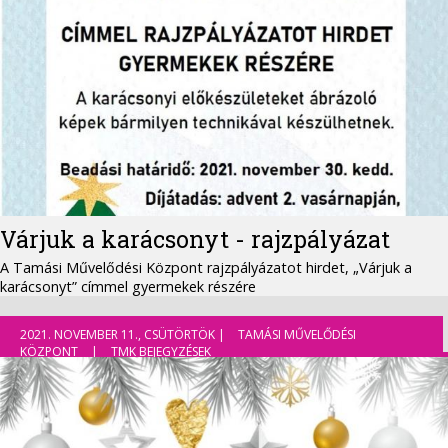
Várjuk a karácsonyt - rajzpályázat
A Tamási Művelődési Központ rajzpályázatot hirdet, „Várjuk a
karácsonyt” címmel gyermekek részére
2021. NOVEMBER 11., CSÜTÖRTÖK |
TAMÁSI MŰVELŐDÉSI
KÖZPONT
|
TMK BEJEGYZÉSEK