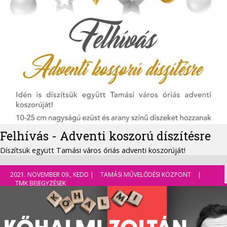
Felhívás - Adventi koszorú díszítésre
Díszítsük együtt Tamási város óriás adventi koszorúját!
2021. NOVEMBER 09., KEDD |
TAMÁSI MŰVELŐDÉSI KÖZPONT
|
TMK BEJEGYZÉSEK