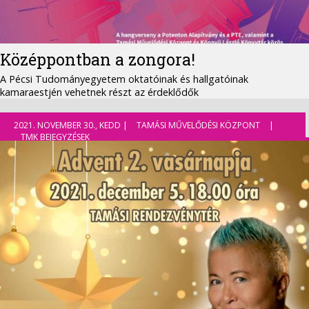
Középpontban a zongora!
A Pécsi Tudományegyetem oktatóinak és hallgatóinak
kamaraestjén vehetnek részt az érdeklődők
2021. NOVEMBER 30., KEDD |
TAMÁSI MŰVELŐDÉSI KÖZPONT
|
TMK BEJEGYZÉSEK