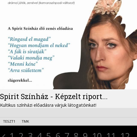
Spirit Színház - Képzelt riport...
Kultikus színházi előadásra várjuk látogatóinkat!
TESZT1
TMK
1
2
3
4
5
6
7
8
9
10
11
12