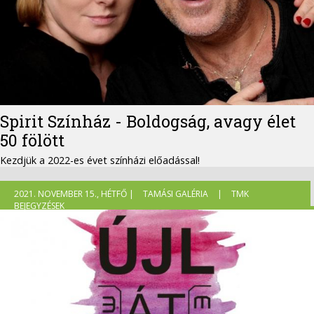
Spirit Színház - Boldogság, avagy élet
50 fölött
Kezdjük a 2022-es évet színházi előadással!
2021. NOVEMBER 15., HÉTFŐ |
TAMÁSI GALÉRIA
|
TMK
BEJEGYZÉSEK