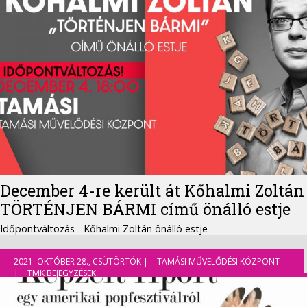
December 4-re került át Kőhalmi Zoltán
TÖRTÉNJEN BÁRMI című önálló estje
Időpontváltozás - Kőhalmi Zoltán önálló estje
2021. OKTÓBER 28., CSÜTÖRTÖK |
TAMÁSI MŰVELŐDÉSI KÖZPONT
|
TMK BEJEGYZÉSEK