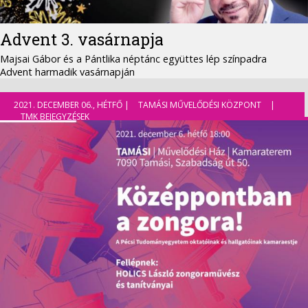
Advent 3. vasárnapja
Majsai Gábor és a Pántlika néptánc együttes lép színpadra
Advent harmadik vasárnapján
2021. DECEMBER 06., HÉTFŐ |
TAMÁSI MŰVELŐDÉSI KÖZPONT
|
TMK BEJEGYZÉSEK