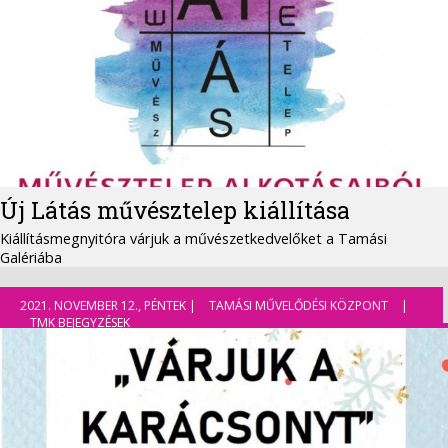
Új Látás művésztelep kiállítása
Kiállításmegnyitóra várjuk a művészetkedvelőket a Tamási
Galériába
2021. NOVEMBER 12., PÉNTEK |
TAMÁSI MŰVELŐDÉSI KÖZPONT
|
TMK BEJEGYZÉSEK