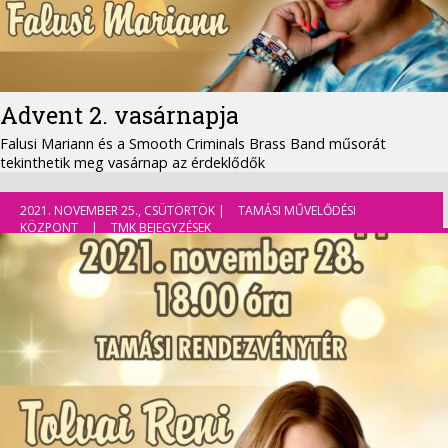
Advent 2. vasárnapja
Falusi Mariann és a Smooth Criminals Brass Band műsorát
tekinthetik meg vasárnap az érdeklődők
2021. NOVEMBER 25., CSÜTÖRTÖK |
TAMÁSI MŰVELŐDÉSI
KÖZPONT
|
TMK BEJEGYZÉSEK