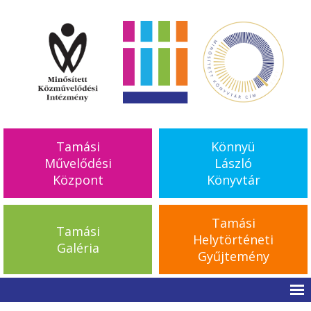
Tamási
Könnyü
Művelődési
László
Központ
Könyvtár
Tamási
Tamási
Helytörténeti
Galéria
Gyűjtemény