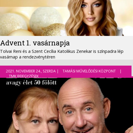
Advent 1. vasárnapja
Tolvai Reni és a Szent Cecília Katolikus Zenekar is színpadra lép
vasárnap a rendezvénytéren
2021. NOVEMBER 24., SZERDA |
TAMÁSI MŰVELŐDÉSI KÖZPONT
|
TMK BEJEGYZÉSEK