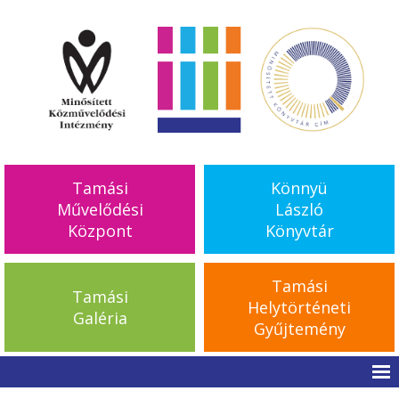
Tamási
Könnyü
Művelődési
László
Központ
Könyvtár
Tamási
Tamási
Helytörténeti
Galéria
Gyűjtemény