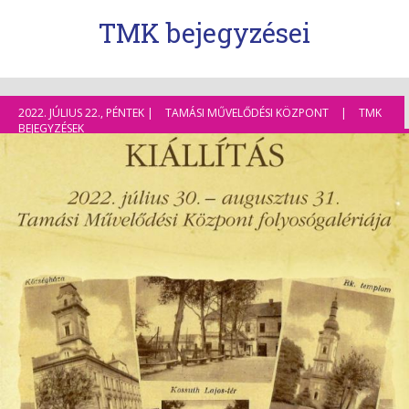
TMK bejegyzései
2022. JÚLIUS 22., PÉNTEK |
TAMÁSI MŰVELŐDÉSI KÖZPONT
|
TMK
BEJEGYZÉSEK