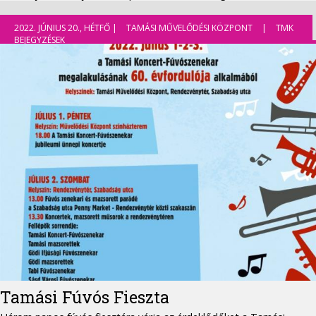
2022. JÚNIUS 20., HÉTFŐ |
TAMÁSI MŰVELŐDÉSI KÖZPONT
|
TMK
BEJEGYZÉSEK
Tamási Fúvós Fieszta