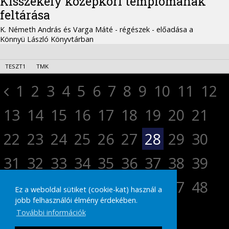
Kisszékely középkori templomának
feltárása
K. Németh András és Varga Máté - régészek - előadása a
Könnyü László Könyvtárban
TESZT1
TMK
1
2
3
4
5
6
7
8
9
10
11
12
13
14
15
16
17
18
19
20
21
22
23
24
25
26
27
28
29
30
31
32
33
34
35
36
37
38
39
40
41
42
43
44
45
46
47
48
Ez a weboldal sütiket (cookie-kat) használ a
jobb felhasználói élmény érdekében.
49
50
51
52
További információk