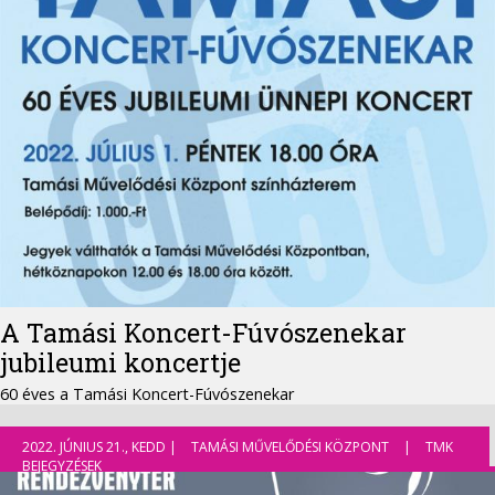
A Tamási Koncert-Fúvószenekar
jubileumi koncertje
60 éves a Tamási Koncert-Fúvószenekar
2022. JÚNIUS 21., KEDD |
TAMÁSI MŰVELŐDÉSI KÖZPONT
|
TMK
BEJEGYZÉSEK