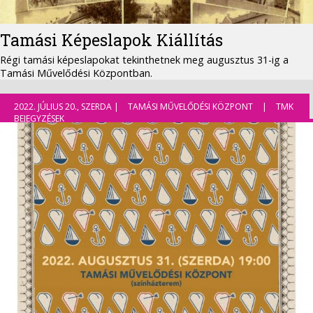
Tamási Képeslapok Kiállítás
Régi tamási képeslapokat tekinthetnek meg augusztus 31-ig a
Tamási Művelődési Központban.
2022. JÚLIUS 20., SZERDA |
TAMÁSI MŰVELŐDÉSI KÖZPONT
|
TMK
BEJEGYZÉSEK