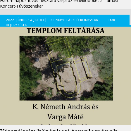
Három napos fúvós fiesztára várja az érdeklődőket a Tamási
Koncert-Fúvószenekar
2022. JÚNIUS 14., KEDD |
KÖNNYÜ LÁSZLÓ KÖNYVTÁR
|
TMK
BEJEGYZÉSEK