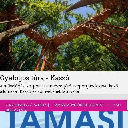
Gyalogos túra - Kaszó
A művelődési központ Természetjáró csoportjának következő
állomásai: Kaszó és környékének látnivalói
2022. JÚNIUS 22., SZERDA |
TAMÁSI MŰVELŐDÉSI KÖZPONT
|
TMK
BEJEGYZÉSEK