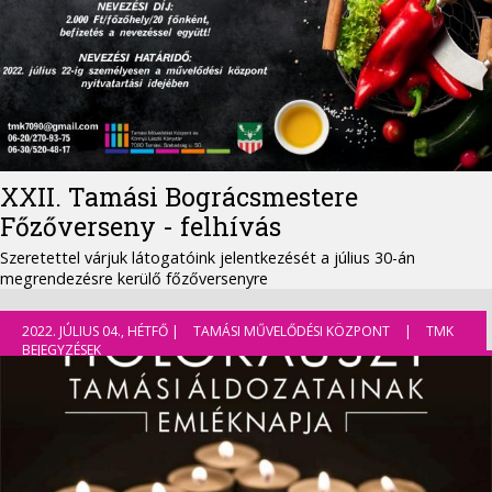
XXII. Tamási Bográcsmestere
Főzőverseny - felhívás
Szeretettel várjuk látogatóink jelentkezését a július 30-án
megrendezésre kerülő főzőversenyre
2022. JÚLIUS 04., HÉTFŐ |
TAMÁSI MŰVELŐDÉSI KÖZPONT
|
TMK
BEJEGYZÉSEK