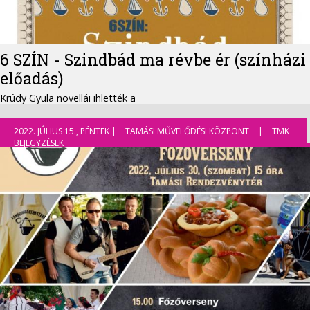
6 SZÍN - Szindbád ma révbe ér (színházi
előadás)
Krúdy Gyula novellái ihlették a
2022. JÚLIUS 15., PÉNTEK |
TAMÁSI MŰVELŐDÉSI KÖZPONT
|
TMK
BEJEGYZÉSEK