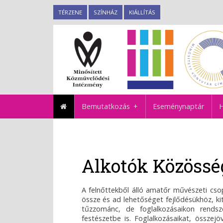
TÉRZENE
SZÍNHÁZ
KIÁLLÍTÁS
Bemutatkozás
Eseménynaptár
H
Alkotók Közössé
A felnőttekből álló amatőr művészeti cs
össze és ad lehetőséget fejlődésükhöz, ki
tűzzománc, de foglalkozásaikon rends
festészetbe is. Foglalkozásaikat, összejö