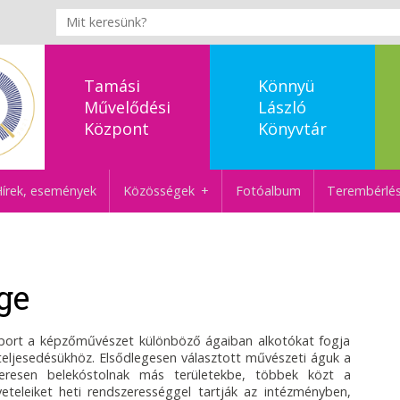
Tamási
Könnyü
Művelődési
László
Központ
Könyvtár
írek, események
Közösségek
Fotóalbum
Terembérlé
ge
oport a képzőművészet különböző ágaiban alkotókat fogja
teljesedésükhöz. Elsődlegesen választott művészeti águk a
zeresen belekóstolnak más területekbe, többek közt a
veteleiket heti rendszerességgel tartják az intézményben,