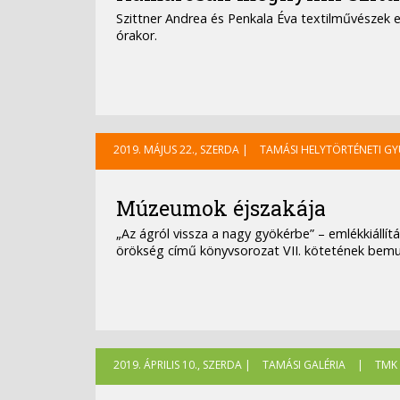
Szittner Andrea és Penkala Éva textilművészek eg
órakor.
2019. MÁJUS 22., SZERDA |
TAMÁSI HELYTÖRTÉNETI G
Múzeumok éjszakája
„Az ágról vissza a nagy gyökérbe” – emlékkiállí
örökség című könyvsorozat VII. kötetének bem
2019. ÁPRILIS 10., SZERDA |
TAMÁSI GALÉRIA
|
TMK 