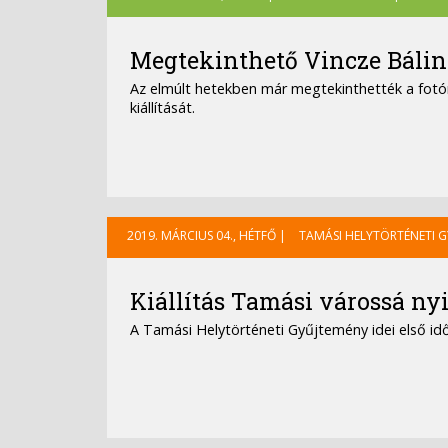
Megtekinthető Vincze Bálint
Az elmúlt hetekben már megtekinthették a fotó
kiállítását.
2019. MÁRCIUS 04., HÉTFŐ |
TAMÁSI HELYTÖRTÉNETI 
Kiállítás Tamási várossá ny
A Tamási Helytörténeti Gyűjtemény idei első idős