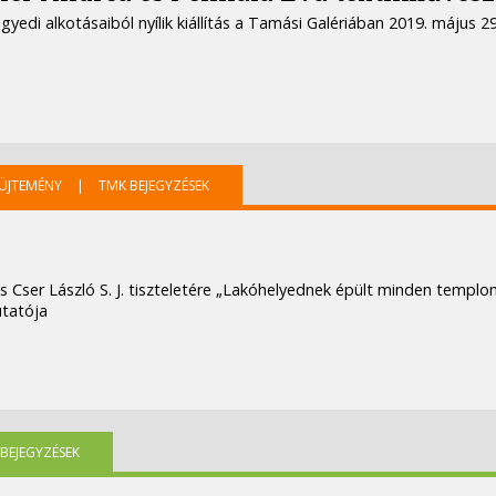
yedi alkotásaiból nyílik kiállítás a Tamási Galériában 2019. május 2
YÜJTEMÉNY
|
TMK BEJEGYZÉSEK
tás Cser László S. J. tiszteletére „Lakóhelyednek épült minden temp
utatója
BEJEGYZÉSEK