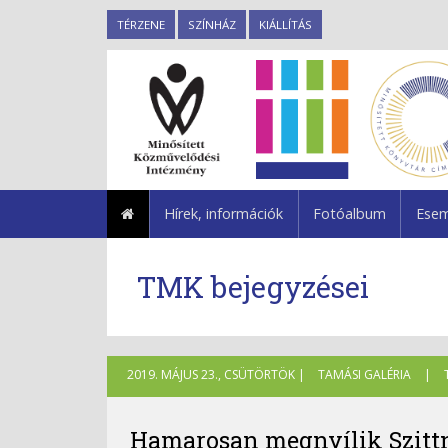
TÉRZENE
SZÍNHÁZ
KIÁLLÍTÁS
Hírek, információk
Fotóalbum
Esem
TMK bejegyzései
2019. MÁJUS 23., CSÜTÖRTÖK |
TAMÁSI GALÉRIA
|
Hamarosan megnyílik Szittn