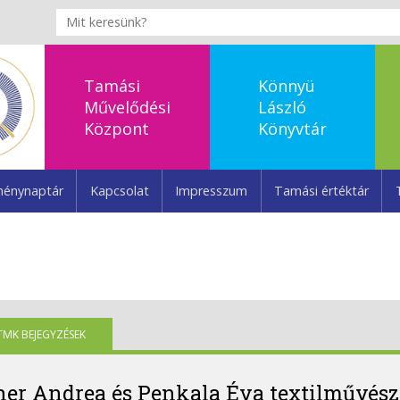
Tamási
Könnyü
Művelődési
László
Központ
Könyvtár
énynaptár
Kapcsolat
Impresszum
Tamási értéktár
TMK BEJEGYZÉSEK
er Andrea és Penkala Éva textilművésze