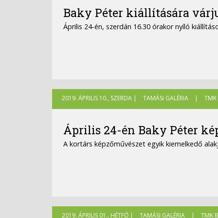
Baky Péter kiállítására vár
Április 24-én, szerdán 16.30 órakor nyíló kiállít
2019. ÁPRILIS 10., SZERDA |
TAMÁSI GALÉRIA
|
TMK 
Április 24-én Baky Péter kép
A kortárs képzőművészet egyik kiemelkedő alakja
2019. ÁPRILIS 01., HÉTFŐ |
TAMÁSI GALÉRIA
|
TMK B