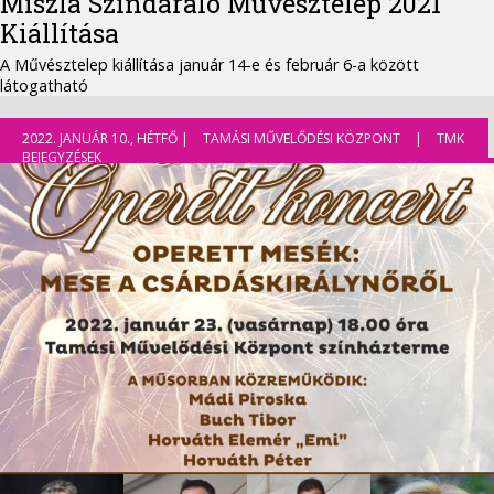
Miszla Színdaráló Művésztelep 2021
Kiállítása
A Művésztelep kiállítása január 14-e és február 6-a között
látogatható
2022. JANUÁR 10., HÉTFŐ |
TAMÁSI MŰVELŐDÉSI KÖZPONT
|
TMK
BEJEGYZÉSEK