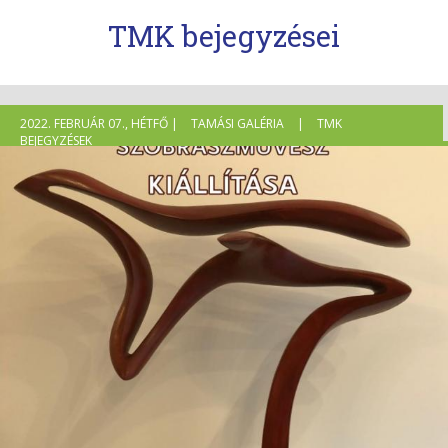
TMK bejegyzései
2022. FEBRUÁR 07., HÉTFŐ |
TAMÁSI GALÉRIA
|
TMK
BEJEGYZÉSEK