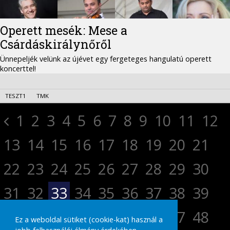
Operett mesék: Mese a
Csárdáskirálynőről
Ünnepeljék velünk az újévet egy fergeteges hangulatú operett
koncerttel!
TESZT1
TMK
1
2
3
4
5
6
7
8
9
10
11
12
13
14
15
16
17
18
19
20
21
22
23
24
25
26
27
28
29
30
31
32
33
34
35
36
37
38
39
40
41
42
43
44
45
46
47
48
Ez a weboldal sütiket (cookie-kat) használ a