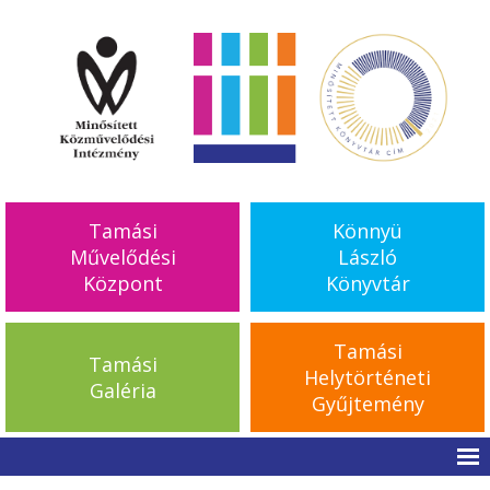
Tamási
Könnyü
Művelődési
László
Központ
Könyvtár
Tamási
Tamási
Helytörténeti
Galéria
Gyűjtemény