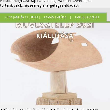
vacsorameghívást kap hat vendég. Ha tudni szeretné, mi
történik velük, nézze meg a fergeteges előadást!
2022. JANUÁR 11., KEDD |
TAMÁSI GALÉRIA
|
TMK BEJEGYZÉSEK