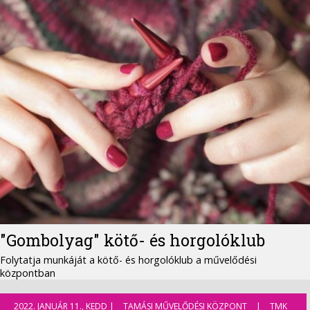
"Gombolyag" kötő- és horgolóklub
Folytatja munkáját a kötő- és horgolóklub a művelődési
központban
2022. JANUÁR 11., KEDD |
TAMÁSI MŰVELŐDÉSI KÖZPONT
|
TMK