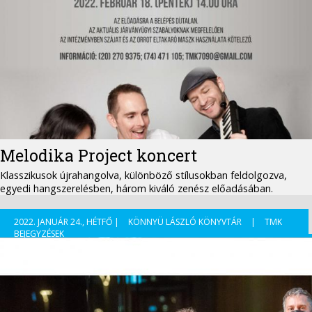
Melodika Project koncert
Klasszikusok újrahangolva, különböző stílusokban feldolgozva,
egyedi hangszerelésben, három kiváló zenész előadásában.
2022. JANUÁR 24., HÉTFŐ |
KÖNNYÜ LÁSZLÓ KÖNYVTÁR
|
TMK
BEJEGYZÉSEK