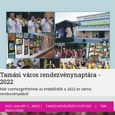
Tamási város rendezvénynaptára -
2022
Már szemezgethetnek az érdeklődők a 2022-es városi
rendezvényekből
2022. JANUÁR 11., KEDD |
TAMÁSI MŰVELŐDÉSI KÖZPONT
|
TMK
BEJEGYZÉSEK