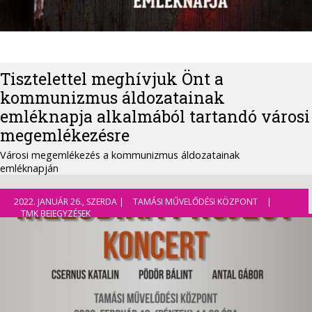
Tisztelettel meghívjuk Önt a
kommunizmus áldozatainak
emléknapja alkalmából tartandó városi
megemlékezésre
Városi megemlékezés a kommunizmus áldozatainak
emléknapján
2022. JANUÁR 26., SZERDA |
TAMÁSI MŰVELŐDÉSI KÖZPONT
|
TMK BEJEGYZÉSEK