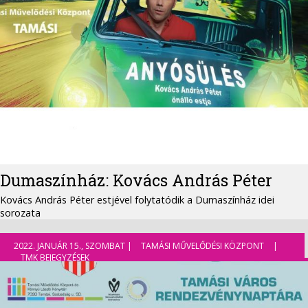
Dumaszínház: Kovács András Péter
Kovács András Péter estjével folytatódik a Dumaszínház idei
sorozata
2022. JANUÁR 15., SZOMBAT |
TAMÁSI MŰVELŐDÉSI KÖZPONT
|
TMK BEJEGYZÉSEK