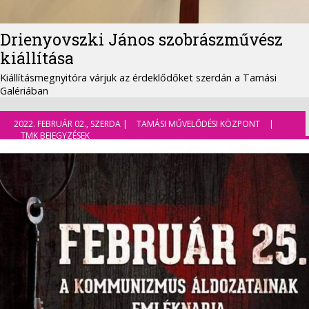
Drienyovszki János szobrászművész
kiállítása
Kiállításmegnyitóra várjuk az érdeklődőket szerdán a Tamási
Galériában
2022. FEBRUÁR 02., SZERDA |
TAMÁSI MŰVELŐDÉSI KÖZPONT
|
TMK BEJEGYZÉSEK