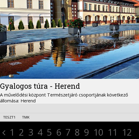
Gyalogos túra - Herend
A művelődési központ Természetjáró csoportjának következő
állomása: Herend
TESZT1
TMK
1
2
3
4
5
6
7
8
9
10
11
12