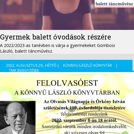
Gyermek balett óvodások részére
A 2022/2023-as tanévben is várja a gyermekeket Gombosi
László, balett táncművész.
2022. AUGUSZTUS 29., HÉTFŐ |
KÖNNYÜ LÁSZLÓ KÖNYVTÁR
|
TMK BEJEGYZÉSEK