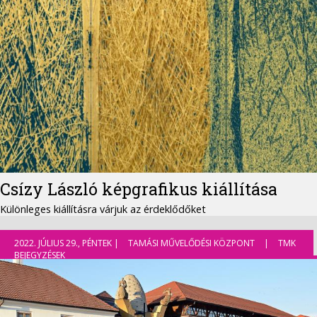
Csízy László képgrafikus kiállítása
Különleges kiállításra várjuk az érdeklődőket
2022. JÚLIUS 29., PÉNTEK |
TAMÁSI MŰVELŐDÉSI KÖZPONT
|
TMK
BEJEGYZÉSEK