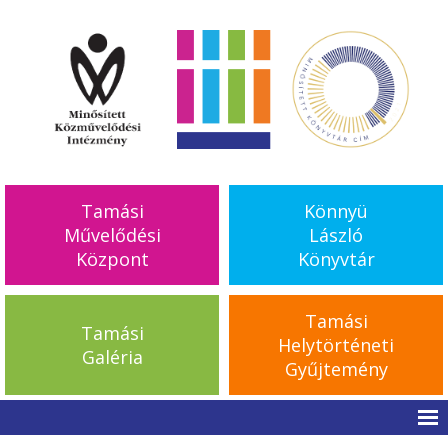
Tamási
Könnyü
Művelődési
László
Központ
Könyvtár
Tamási
Tamási
Helytörténeti
Galéria
Gyűjtemény