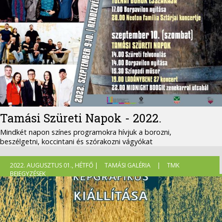
Tamási Szüreti Napok - 2022.
Mindkét napon színes programokra hívjuk a borozni,
beszélgetni, koccintani és szórakozni vágyókat
2022. AUGUSZTUS 01., HÉTFŐ |
TAMÁSI GALÉRIA
|
TMK
BEJEGYZÉSEK