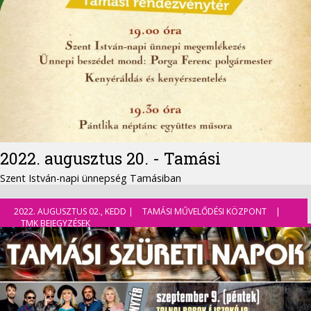
2022. augusztus 20. - Tamási
Szent István-napi ünnepség Tamásiban
2022. AUGUSZTUS 02., KEDD |
TAMÁSI MŰVELŐDÉSI KÖZPONT
|
TMK BEJEGYZÉSEK