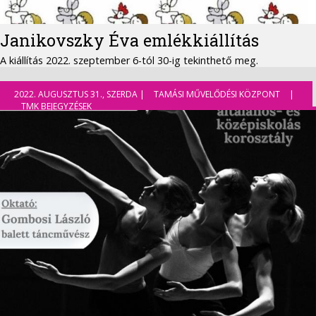
Janikovszky Éva emlékkiállítás
A kiállítás 2022. szeptember 6-tól 30-ig tekinthető meg.
2022. AUGUSZTUS 31., SZERDA |
TAMÁSI MŰVELŐDÉSI KÖZPONT
|
TMK BEJEGYZÉSEK