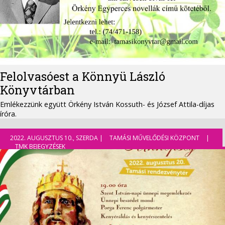
Felolvasóest a Könnyü László
Könyvtárban
Emlékezzünk együtt Örkény István Kossuth- és József Attila-díjas
íróra.
2022. AUGUSZTUS 10., SZERDA |
TAMÁSI MŰVELŐDÉSI KÖZPONT
|
TMK BEJEGYZÉSEK