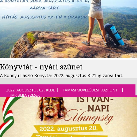
Könyvtár - nyári szünet
A Könnyü László Könyvtár 2022. augusztus 8-21-ig zárva tart.
2022. AUGUSZTUS 02., KEDD |
TAMÁSI MŰVELŐDÉSI KÖZPONT
|
TMK BEJEGYZÉSEK