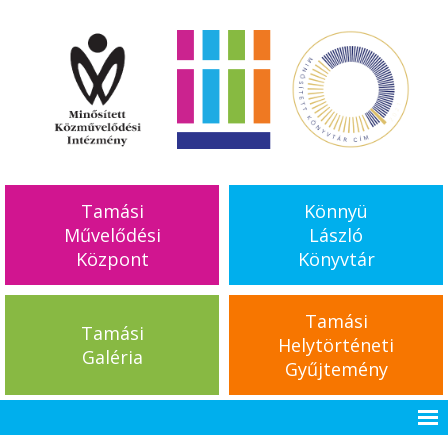
Tamási
Könnyü
Művelődési
László
Központ
Könyvtár
Tamási
Tamási
Helytörténeti
Galéria
Gyűjtemény