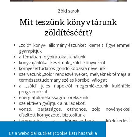
Zöld sarok
Mit teszünk könyvtárunk
zöldítéséért?
„zöld” könyv- állományrészünket kiemelt figyelemmel
gyarapítjuk
a témában folyóiratokat kínálunk
könyvajánlókat készítünk „zöld” könyvekről
környezettudatos gondolkodásra nevelünk
szervezünk „zöld” rendezvényeket, melyeknek témája a
természettudomány széles köréből válogat
a „zöld” jeles napokról megemlékezünk különféle
programokkal
energiatakarékosságra törekszünk
szelektíven gyűjtjük a hulladékot
vonzó, barátságos, otthonos, zöld növényekkel
díszített környezetet biztosítunk
támogatjuk a környezetbarát közlekedést
kerékpártárolókkal
Ez a weboldal sütiket (cookie-kat) használ a