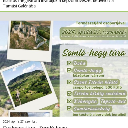
Kiállítás megnyitóra invitáljuk a képzőművészet kedvelőit a
Tamási Galériába.
2024. április 27. szombat
Gyalogos túra - Somló-hegy