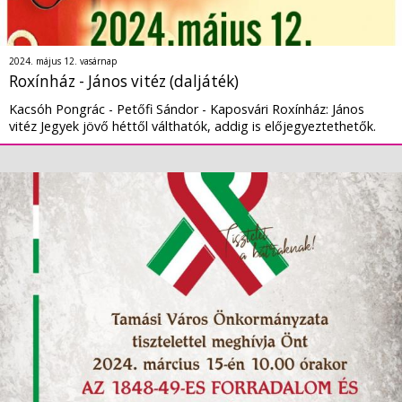
2024. május 12. vasárnap
Roxínház - János vitéz (daljáték)
Kacsóh Pongrác - Petőfi Sándor - Kaposvári Roxínház: János
vitéz Jegyek jövő héttől válthatók, addig is előjegyeztethetők.