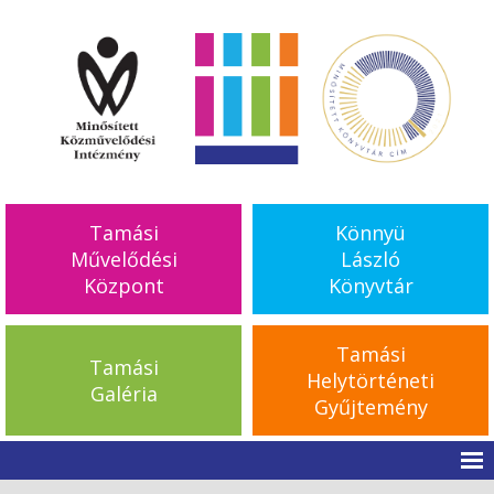
Tamási
Könnyü
Művelődési
László
Központ
Könyvtár
Tamási
Tamási
Helytörténeti
Galéria
Gyűjtemény