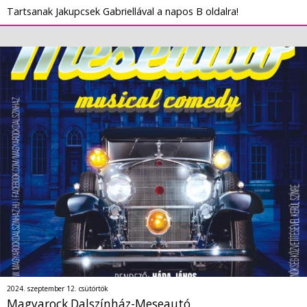
Tartsanak Jakupcsek Gabriellával a napos B oldalra!
2024. szeptember 12. csütörtök
Magyarock Dalszínház-Meseautó