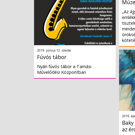
Múze
„Az ág
emlékki
tiszte
minde
öröksé
kötet
2019. június 12. szerda
Fúvós tábor
Nyári fúvós tábor a Tamási
Művelődési Központban
2019. ápr
Baky 
az é