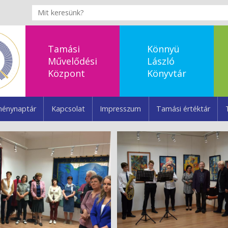
Tamási
Könnyü
Művelődési
László
Központ
Könyvtár
énynaptár
Kapcsolat
Impresszum
Tamási értéktár