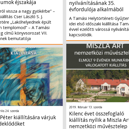
umok éjszakája
nyilvánításának 35.
évfordulója alkalmából
ról vissza a nagy gyökérbe” –
állítás Cser László S. J.
A Tamási Helytörténeti Gyűjt
letére „Lakóhelyednek épült
idei első időszaki kiállítása Tam
n templomod” – A Tamási
évvel ezelőtti várossá nyilvánít
g című könyvsorozat VII.
kapcsolódik.
ének bemutatója
2019. február 13. szerda
ilis 24. szerda
Kilenc évet összefoglaló
Péter kiállítására várjuk
kiállítás nyílik a Miszla Ar
rdeklődőket
nemzetközi művésztelep