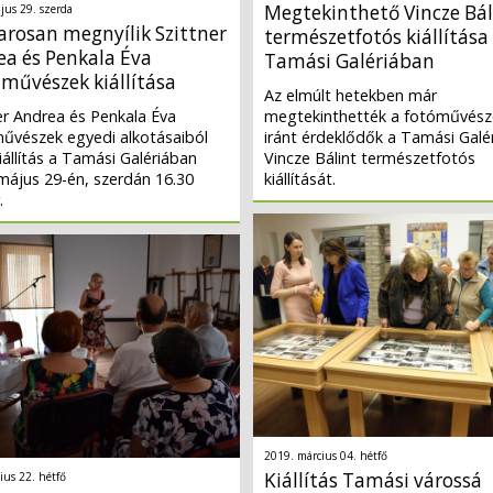
Megtekinthető Vincze Bál
jus 29. szerda
rosan megnyílik Szittner
természetfotós kiállítása
ea és Penkala Éva
Tamási Galériában
lművészek kiállítása
Az elmúlt hetekben már
er Andrea és Penkala Éva
megtekinthették a fotóművész
művészek egyedi alkotásaiból
iránt érdeklődők a Tamási Galé
 kiállítás a Tamási Galériában
Vincze Bálint természetfotós
május 29-én, szerdán 16.30
kiállítását.
.
2019. március 04. hétfő
Kiállítás Tamási várossá
ius 22. hétfő