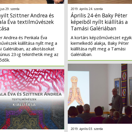
jus 29. szerda
2019. április 24. szerda
ilt Szittner Andrea és
Április 24-én Baky Péter
ala Éva textilművészek
képeiből nyílt kiállítás a
ítása
Tamási Galériában
er Andrea és Penkala Éva
A kortárs képzőművészet egyik
művészek kiállítása nyílt meg a
kiemelkedő alakja, Baky Péter
 Galériában, az alkotásokat
kiállítása nyílt meg a Tamási
június 23-ig tekinthetik meg az
Galériában.
ődők.
2019. április 03. szerda