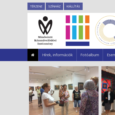
TÉRZENE
SZÍNHÁZ
KIÁLLÍTÁS
Hírek, információk
Fotóalbum
Esem