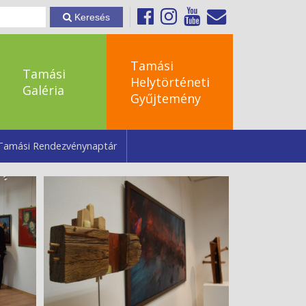
Keresés
Tamási
Tamási
Helytörténeti
Galéria
Gyűjtemény
Tamási Rendezvénynaptár