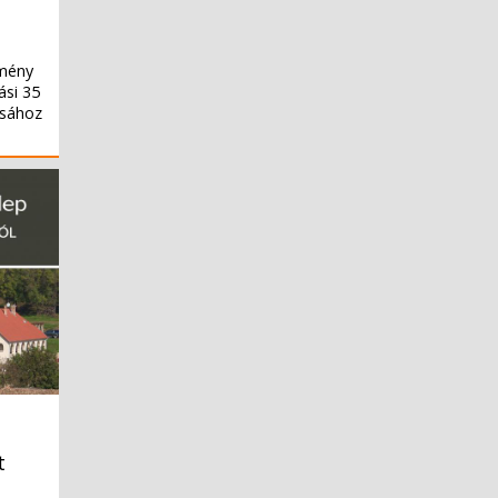
emény
ási 35
ásához
t