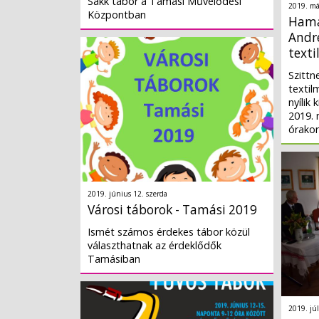
Sakk tábor a Tamási Művelődési
2019. má
Központban
Hama
Andr
texti
Szittn
textil
nyílik
2019. 
órakor
2019. június 12. szerda
Városi táborok - Tamási 2019
Ismét számos érdekes tábor közül
választhatnak az érdeklődők
Tamásiban
2019. júl