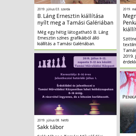
2019. július 03. szerda
2019. má
B. Láng Ernesztin kiállítása
Megny
nyílt meg a Tamási Galériában
Penk
kiáll
Még egy hétig látogatható B. Láng
Ernesztin színes grafikáiból álló
Szittn
kiállítás a Tamási Galériában.
textil
Tamási
2019. 
érdekl
2019. július 08. hétfő
Sakk tábor