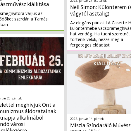
2022. január 27. csütörtök
ászművész kiállítása
Neil Simon: Különterem (
vágytól asztalig)
tásmegnyitóra várjuk az
lődőket szerdán a Tamási
Az elegáns párizsi LA Casette H
ában
különtermébe vacsorameghívás
hat vendég. Ha tudni szeretné,
történik velük, nézze meg a
fergeteges előadást!
bruár 25. péntek
elettel meghívjuk Önt a
unizmus áldozatainak
knapja alkalmából
2022. január 14. péntek
ndó városi
Miszla Színdaráló Művész
mlékezésre