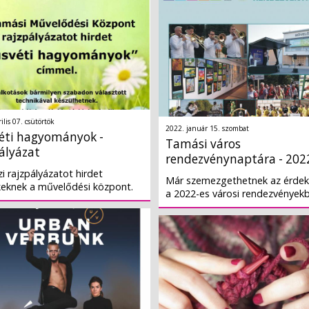
ilis 07. csütörtök
2022. január 15. szombat
éti hagyományok -
Tamási város
ályázat
rendezvénynaptára - 202
i rajzpályázatot hirdet
Már szemezgethetnek az érdek
keknek a művelődési központ.
a 2022-es városi rendezvényekb