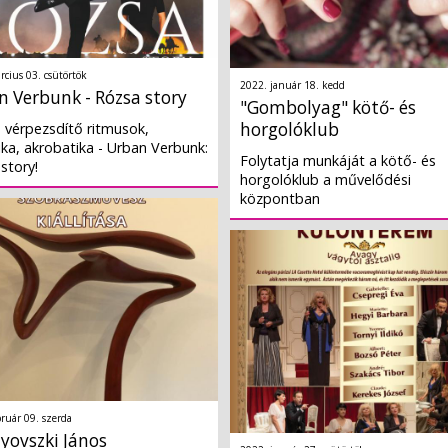
rcius 03. csütörtök
2022. január 18. kedd
 Verbunk - Rózsa story
"Gombolyag" kötő- és
horgolóklub
 vérpezsdítő ritmusok,
ka, akrobatika - Urban Verbunk:
Folytatja munkáját a kötő- és
story!
horgolóklub a művelődési
központban
bruár 09. szerda
yovszki János