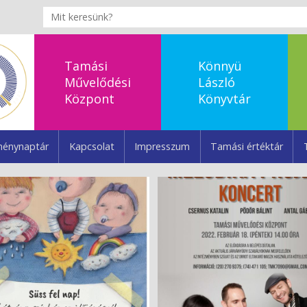
Tamási
Könnyü
Művelődési
László
Központ
Könyvtár
énynaptár
Kapcsolat
Impresszum
Tamási értéktár