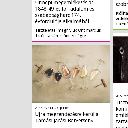
Ünnepi megemlékezés az
szobr
1848-49-es forradalom és
Kiállí
szabadságharc 174.
érdek
évfordulója alkalmából
Galéri
Tisztelettel meghívjuk Önt március
14-én, a városi ünnepségre
2022. fe
Tiszt
komm
2022. március 25. péntek
Újra megrendezésre kerül a
emlé
Tamási Járási Borverseny
tarta
mege