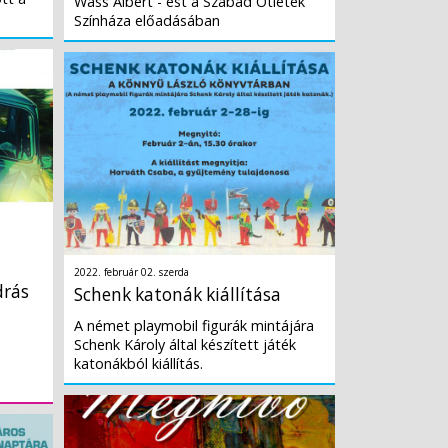
Wass Albert - est a Szabad Ötletek
Színháza előadásában
2022. február 02. szerda
drás
Schenk katonák kiállítása
A német playmobil figurák mintájára
Schenk Károly által készített játék
katonákból kiállítás.