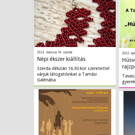
2022. március 16. szerda
2022. ápr
Népi ékszer kiállítás
Húsv
rajzp
Szerda délután 16.30-kor szeretettel
várjuk látogatóinkat a Tamási
Tavasz
Galériába
gyere