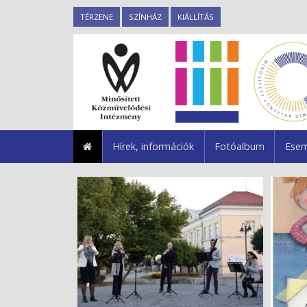
TÉRZENE
SZÍNHÁZ
KIÁLLÍTÁS
Hírek, információk
Fotóalbum
Esem