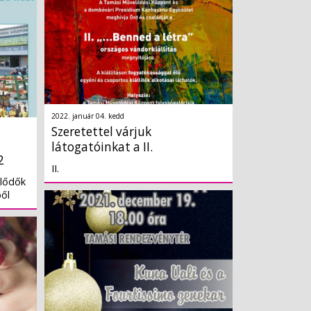
2022. január 04. kedd
Szeretettel várjuk
látogatóinkat a II.
2
II.
lődők
ől