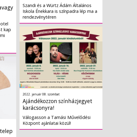
Szandi és a Würtz Ádám Általános
avagy
Iskola Énekkara is színpadra lép ma a
rendezvénytéren
otel
t kap
 mi
2022. január 08. szombat
Ajándékozzon színházjegyet
karácsonyra!
Válogasson a Tamási Művelődési
Központ ajánlatai közül!
telep