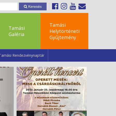
Keresés
Tamási
Tamási
Helytörténeti
Galéria
Gyűjtemény
Tamási Rendezvénynaptár