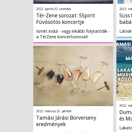
2022. április 02. szombat
2022. má
Tér-Zene sorozat: 5Spirit
Süss 
Fúvósötös koncertje
babá
Ismét indul - vagy inkább folytatódik -
Látván
a TérZene koncertsorozat!
2022. má
Duma
2022. március 25. péntek
Tamási Járási Borverseny
és M
eredmények
Lakato