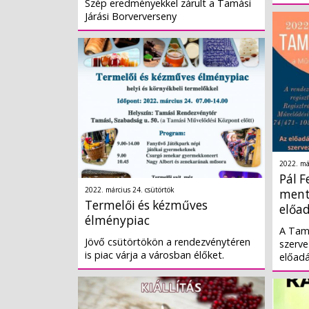
Szép eredményekkel zárult a Tamási
Járási Borververseny
2022. má
Pál F
2022. március 24. csütörtök
ment
Termelői és kézműves
előa
élménypiac
A Tam
Jövő csütörtökön a rendezvénytéren
szerve
is piac várja a városban élőket.
előad