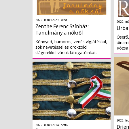
2022. március 29. kedd
2022. má
Zenthe Ferenc Színház:
Urban
Tanulmány a nőkről
Őserő,
Könnyed, humoros, zenés vígjátékkal,
dinami
sok nevetéssel és örökzöld
Rózsa 
slágerekkel várjuk látogatóinkat.
2022. fe
2022. március 14. hétfő
Drien