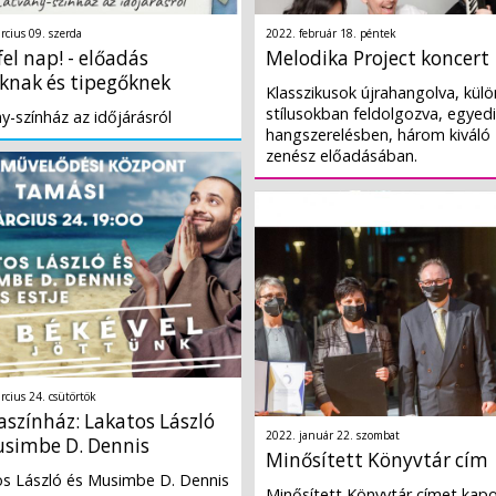
rcius 09. szerda
2022. február 18. péntek
fel nap! - előadás
Melodika Project koncert
knak és tipegőknek
Klasszikusok újrahangolva, kül
stílusokban feldolgozva, egyedi
y-színház az időjárásról
hangszerelésben, három kiváló
zenész előadásában.
rcius 24. csütörtök
színház: Lakatos László
2022. január 22. szombat
usimbe D. Dennis
Minősített Könyvtár cím
s László és Musimbe D. Dennis
Minősített Könyvtár címet kapo