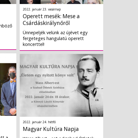
2022. január 23. vasárnap
Operett mesék: Mese a
Csárdáskirálynőről
önböző
Ünnepeljék velünk az újévet egy
fergeteges hangulatú operett
koncerttel!
2022. január 24. hétfő
Magyar Kultúra Napja
tt a