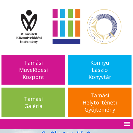
Tamási
Könnyü
Művelődési
László
Központ
Könyvtár
Tamási
Tamási
Helytörténeti
Galéria
Gyűjtemény