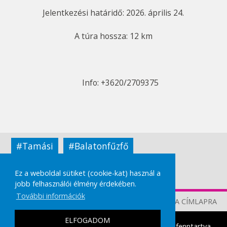
Jelentkezési határidő: 2026. április 24.
A túra hossza: 12 km
Info: +3620/2709375
#Tamási
#Balatonfűzfő
#Balatonkenese
#túra
Ez a weboldal sütiket (cookie-kat) használ a
jobb felhasználói élmény érdekében.
További információk
TOVÁBB A CÍMLAPRA
ELFOGADOM
tamasikultura.hu
Copyright © 2026 Minden Jog fenntartva