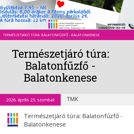
TERMÉSZETJÁRÓ TÚRA: BALATONFŰZFŐ - BALATONKENESE
Természetjáró túra:
Balatonfűzfő -
Balatonkenese
TMK
2026. április 25. szombat
Természetjáró túra: Balatonfűzfő -
Balatonkenese