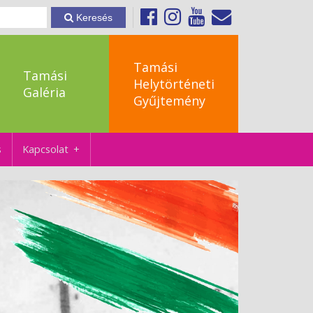
Keresés
Tamási
Tamási
Helytörténeti
Galéria
Gyűjtemény
s
Kapcsolat