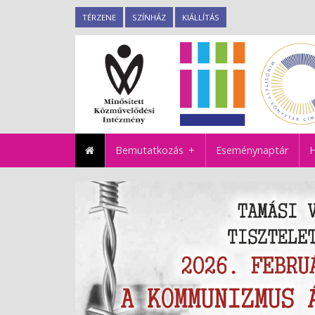
TÉRZENE
SZÍNHÁZ
KIÁLLÍTÁS
Bemutatkozás
Eseménynaptár
H