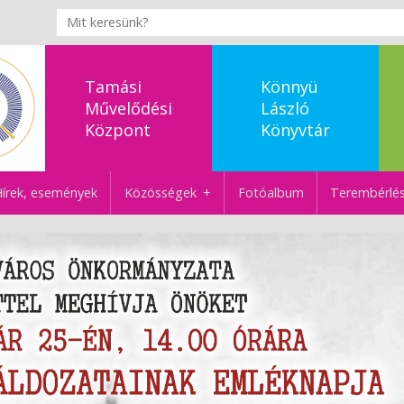
Tamási
Könnyü
Művelődési
László
Központ
Könyvtár
írek, események
Közösségek
Fotóalbum
Terembérlé