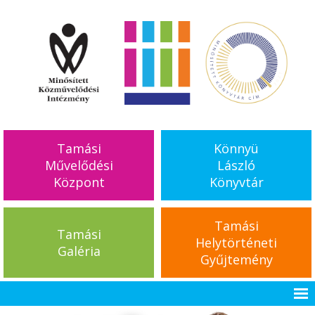
Tamási
Könnyü
Művelődési
László
Központ
Könyvtár
Tamási
Tamási
Helytörténeti
Galéria
Gyűjtemény