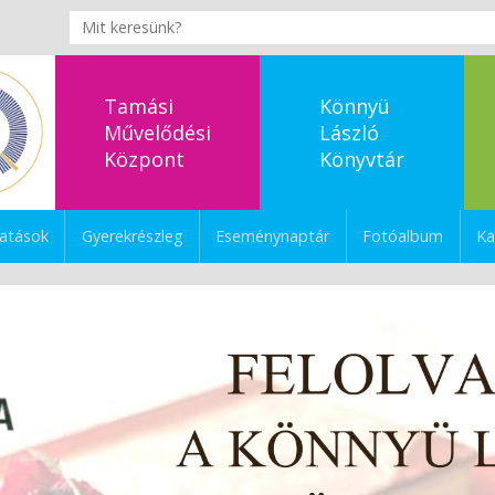
Tamási
Könnyü
Művelődési
László
Központ
Könyvtár
tatások
Gyerekrészleg
Eseménynaptár
Fotóalbum
Ka