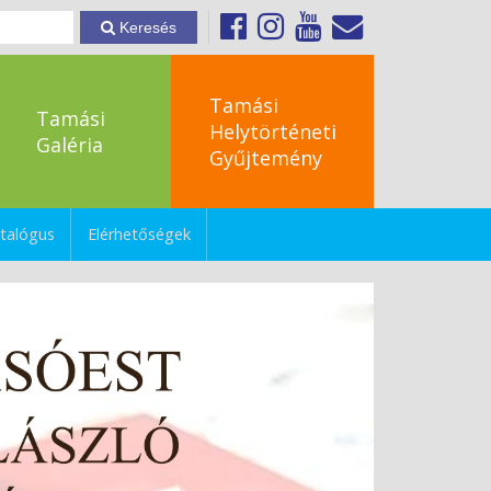
Keresés
Tamási
Tamási
Helytörténeti
Galéria
Gyűjtemény
talógus
Elérhetőségek