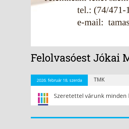
Felolvasóest Jókai M
TMK
2026. február 18. szerda
Szeretettel várunk minden k