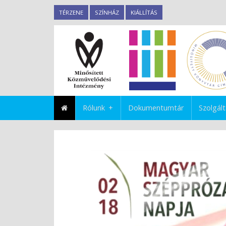
TÉRZENE
SZÍNHÁZ
KIÁLLÍTÁS
Rólunk
Dokumentumtár
Szolgál