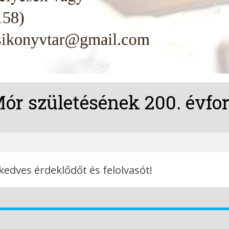
ór születésének 200. évford
edves érdeklődőt és felolvasót!