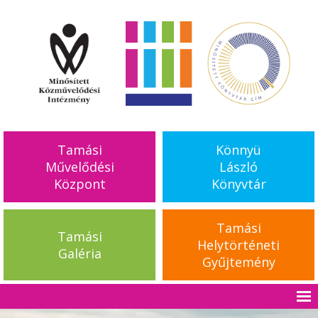
Tamási
Könnyü
Művelődési
László
Központ
Könyvtár
Tamási
Tamási
Helytörténeti
Galéria
Gyűjtemény