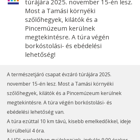
túrájára 2025. november 15-én lesz.
Most a Tamási környéki
szőlőhegyek, kilátók és a
Pincemúzeum kerülnek
megtekintésre. A túra végén
borkóstolási- és ebédelési
lehetőség!
A természetjáró csapat évzáró túrájára 2025.
november 15-én lesz. Most a Tamási környéki
szőlőhegyek, kilátók és a Pincemúzeum kerülnek
megtekintésre. A túra végén borkóstolási- és
ebédelési lehetőség van.
A túra ezúttal 10 km távú, kisebb emelkedőkkel, ideje
körülbelül 4 óra.
A LIDL parkolóban gyülekezünk, indulás 9.00 órakor.