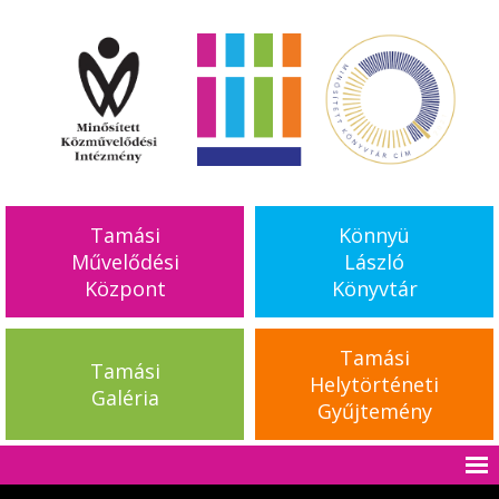
Tamási
Könnyü
Művelődési
László
Központ
Könyvtár
Tamási
Tamási
Helytörténeti
Galéria
Gyűjtemény