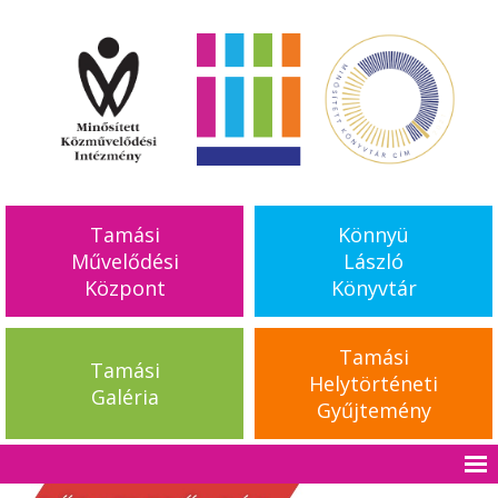
Tamási
Könnyü
Művelődési
László
Központ
Könyvtár
Tamási
Tamási
Helytörténeti
Galéria
Gyűjtemény