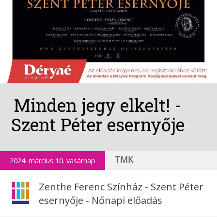
Minden jegy elkelt! -
Szent Péter esernyője
TMK
2024. március 10. vasárnap
Zenthe Ferenc Színház - Szent Péter
esernyője - Nőnapi előadás