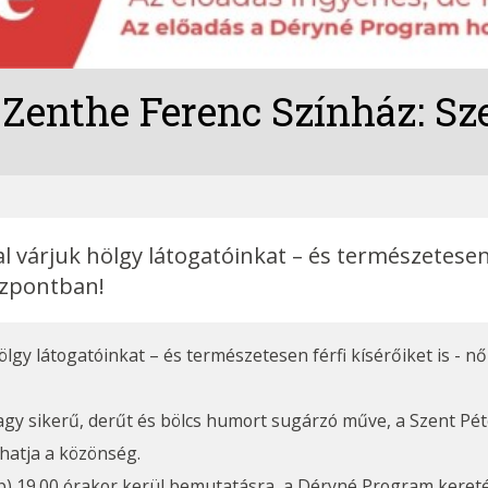
enthe Ferenc Színház: Sze
l várjuk hölgy látogatóinkat – és természetesen 
özpontban!
ölgy látogatóinkat – és természetesen férfi kísérőiket is - 
y sikerű, derűt és bölcs humort sugárzó műve, a Szent Pét
hatja a közönség.
p) 19.00 órakor kerül bemutatásra, a Déryné Program keret