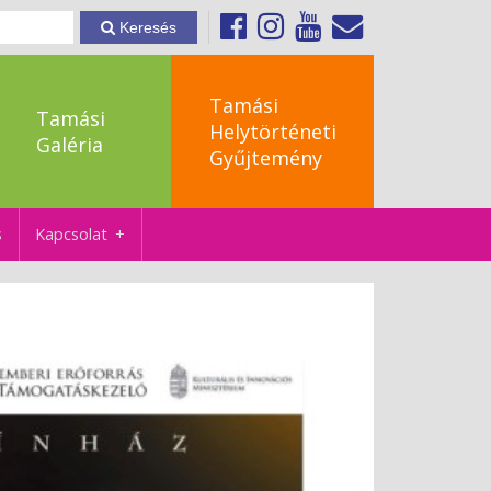
Keresés
Tamási
Tamási
Helytörténeti
Galéria
Gyűjtemény
s
Kapcsolat