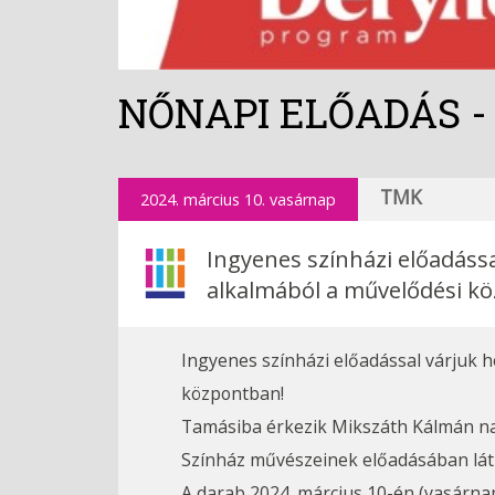
NŐNAPI ELŐADÁS - Z
TMK
2024. március 10. vasárnap
Ingyenes színházi előadássa
alkalmából a művelődési k
Ingyenes színházi előadással várjuk h
központban!
Tamásiba érkezik Mikszáth Kálmán nag
Színház művészeinek előadásában lát
A darab 2024. március 10-én (vasárna