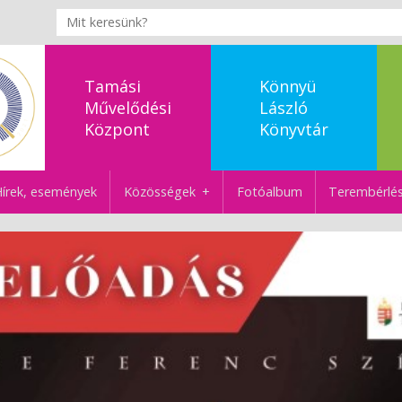
Tamási
Könnyü
Művelődési
László
Központ
Könyvtár
írek, események
Közösségek
Fotóalbum
Terembérlé