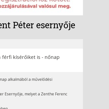
nt Péter esernyője
férfi kísérőiket is - nőnap
nőnap alkalmából a művelődési
er Esernyője, melyet a Zenthe Ferenc
ében.