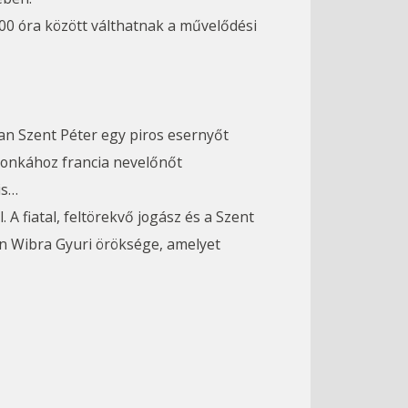
.00 óra között válthatnak a művelődési
ban Szent Péter egy piros esernyőt
eronkához francia nevelőnőt
is…
A fiatal, feltörekvő jogász és a Szent
n Wibra Gyuri öröksége, amelyet