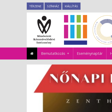
TÉRZENE
SZÍNHÁZ
KIÁLLÍTÁS
Bemutatkozás
Eseménynaptár
H