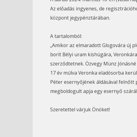
Az előadás ingyenes, de regisztrációh
központ jegypénztárában.
A tartalomból:
„Amikor az elmaradott Glogovára új pl
borít Bélyi uram kishúgára, Veronkára
szerződtetnek. Özvegy Münz Jónásné 
17 év múlva Veronka eladósorba kerül.
Péter esernyőjének áldásával felnőtt
megboldogult apja egy esernyő szárába
Szeretettel várjuk Önöket!