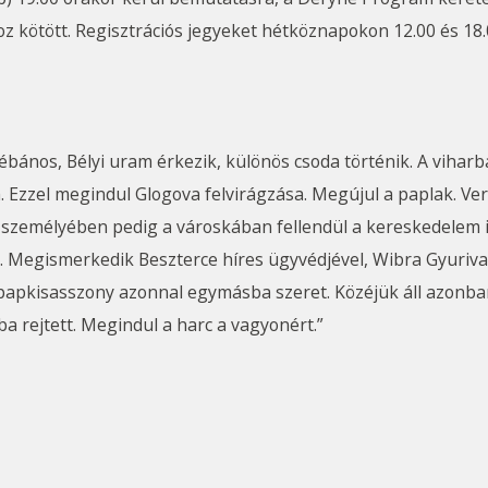
oz kötött. Regisztrációs jegyeket hétköznapokon 12.00 és 18
ébános, Bélyi uram érkezik, különös csoda történik. A vihar
. Ezzel megindul Glogova felvirágzása. Megújul a paplak. V
személyében pedig a városkában fellendül a kereskedelem 
 Megismerkedik Beszterce híres ügyvédjével, Wibra Gyurival. 
 papkisasszony azonnal egymásba szeret. Közéjük áll azonba
 rejtett. Megindul a harc a vagyonért.”