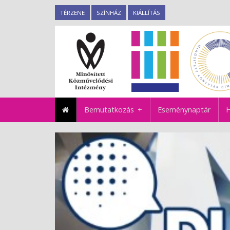
TÉRZENE
SZÍNHÁZ
KIÁLLÍTÁS
Bemutatkozás
Eseménynaptár
H