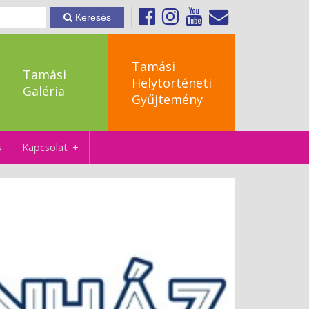
Keresés
Tamási
Tamási
Helytörténeti
Galéria
Gyűjtemény
s
Kapcsolat