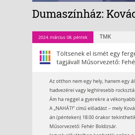
Dumaszínház: Kovác
TMK
2024. március 08. péntek
Töltsenek el ismét egy fer
tagjával! Műsorvezető: Fehé
Az otthon nem egy hely, hanem egy áll
hadvezérei vagy leghíresebb rockszt
Ám ha reggel a gyerekre a vékonyabbi
A „NAHÁT!” című előadást – mely Ková
án (pénteken) 18.00 órakor tekinthet
Műsorvezető: Fehér Boldizsár.