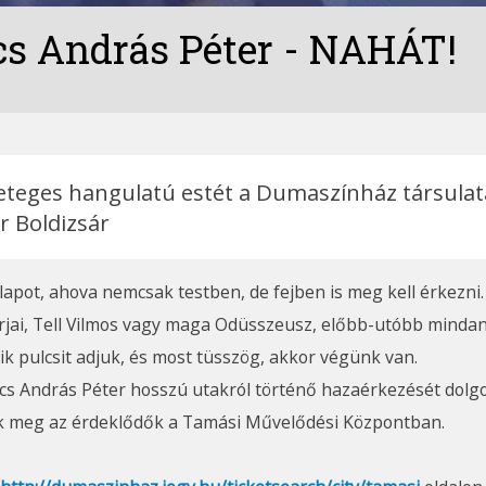
s András Péter - NAHÁT!
geteges hangulatú estét a Dumaszínház társulat
r Boldizsár
apot, ahova nemcsak testben, de fejben is meg kell érkezni.
árjai, Tell Vilmos vagy maga Odüsszeusz, előbb-utóbb mind
k pulcsit adjuk, és most tüsszög, akkor végünk van.
cs András Péter hosszú utakról történő hazaérkezését dolgo
ik meg az érdeklődők a Tamási Művelődési Központban.