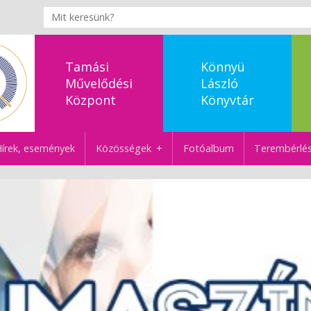
Tamási
Könnyü
Művelődési
László
Központ
Könyvtár
írek, események
Közösségek
Fotóalbum
Terembérlé