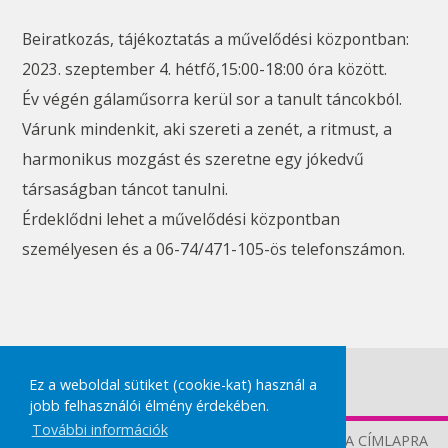
Beiratkozás, tájékoztatás a művelődési központban:
2023. szeptember 4. hétfő,15:00-18:00 óra között.
Év végén gálaműsorra kerül sor a tanult táncokból.
Várunk mindenkit, aki szereti a zenét, a ritmust, a
harmonikus mozgást és szeretne egy jókedvű
társaságban táncot tanulni.
Érdeklődni lehet a művelődési központban
személyesen és a 06-74/471-105-ös telefonszámon.
#balett
#jazzbalett
Ez a weboldal sütiket (cookie-kat) használ a
jobb felhasználói élmény érdekében.
További információk
TOVÁBB A CÍMLAPRA