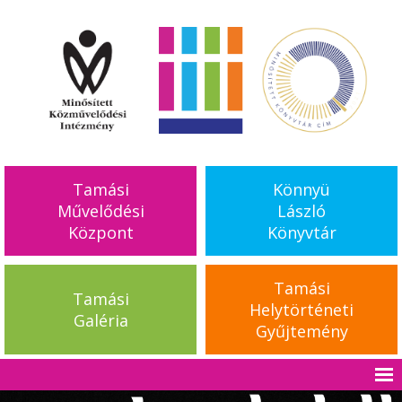
Tamási
Könnyü
Művelődési
László
Központ
Könyvtár
Tamási
Tamási
Helytörténeti
Galéria
Gyűjtemény