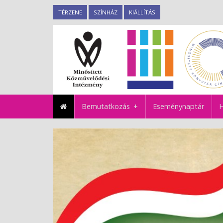
TÉRZENE
SZÍNHÁZ
KIÁLLÍTÁS
Bemutatkozás
Eseménynaptár
H