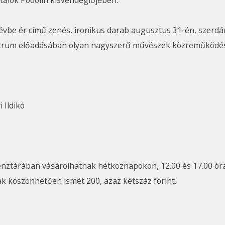
italok Podolin kisvendéglőjében.
révbe ér című zenés, ironikus darab augusztus 31-én, szerdá
trum előadásában olyan nagyszerű művészek közreműködésé
 Ildikó
nztárában vásárolhatnak hétköznapokon, 12.00 és 17.00 óra
 köszönhetően ismét 200, azaz kétszáz forint.