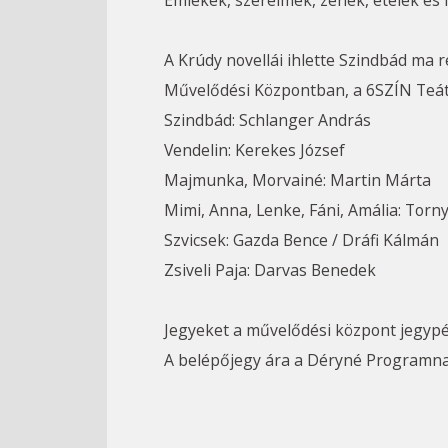
Emlékek, szerelmek, zenék, ételek és 
A Krúdy novellái ihlette Szindbád ma 
Művelődési Központban, a 6SZÍN Teá
Szindbád: Schlanger András
Vendelin: Kerekes József
Majmunka, Morvainé: Martin Márta
Mimi, Anna, Lenke, Fáni, Amália: Tornyi
Szvicsek: Gazda Bence / Dráfi Kálmán
Zsiveli Paja: Darvas Benedek
Jegyeket a művelődési központ jegypé
A belépőjegy ára a Déryné Programnak