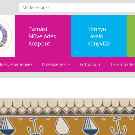
Tamási
Könnyü
Művelődési
László
Központ
Könyvtár
írek, események
Közösségek
Fotóalbum
Terembérlé