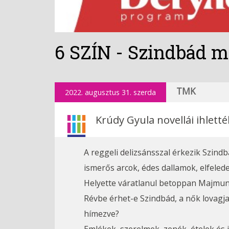
6 SZÍN - Szindbád ma
TMK
2022. augusztus 31. szerda
Krúdy Gyula novellái ihletté
A reggeli delizsánsszal érkezik Szin
ismerős arcok, édes dallamok, elfeled
Helyette váratlanul betoppan Majmunka,
Révbe érhet-e Szindbád, a nők lovagja
hímezve?