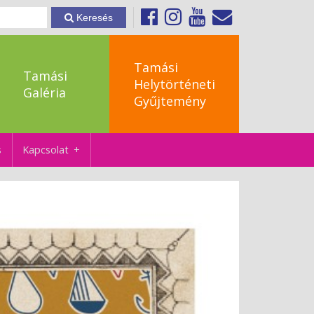
Keresés
Tamási
Tamási
Helytörténeti
Galéria
Gyűjtemény
s
Kapcsolat