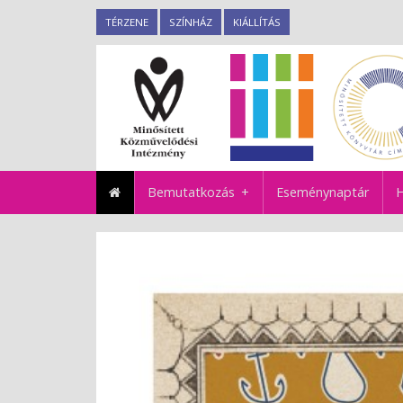
TÉRZENE
SZÍNHÁZ
KIÁLLÍTÁS
Bemutatkozás
Eseménynaptár
H