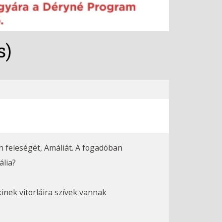
s)
 feleségét, Amáliát. A fogadóban
ália?
inek vitorláira szívek vannak