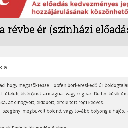
 révbe ér (színházi előadá
k a
dbád, hogy megszöktesse Hopfen borkereskedő úr boldogtalan
ett ételek, kísérőnek armagnac vagy cognac. De hol késik Am
 az elhagyott, eldobott, elfelejtett régi kedves.
, szegény, megbűvölt bolond, vagy tovább bolyong a hajós, k