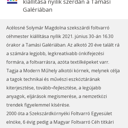
kiállítása nyílik szerdán a Tamási
Galériában
Acélosné Solymár Magdolna szekszárdi foltvarró
céhmester kiállítása nyílik 2021. június 30-án 16.30
órakor a Tamási Galériában. Az alkotó 20 éve talált rá
a számára legjobb, legkreatívabb önkifejezési
formára, a foltvarrásra, azóta textilképeket varr.
Tagja a Modern Műhely alkotói körnek, melynek célja
a tagok technikai és művészi eszköztárának
kiterjesztése, tovább¬fejlesztése, a legújabb
anyagok, eljárások megismerése, a nemzetközi
trendek figyelemmel kísérése.
2000 óta a Szekszárdkörnyéki Foltvarró Egyesület
elnöke, 6 évig pedig a Magyar Foltvarró Céh titkári