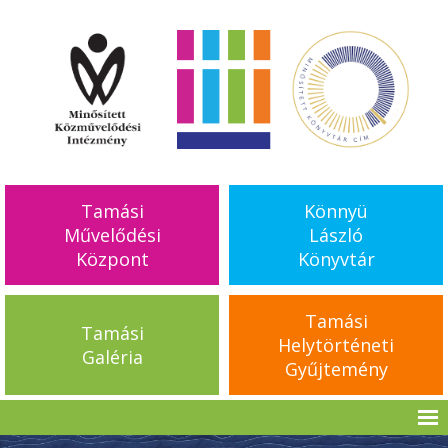
Tamási
Könnyü
Művelődési
László
Központ
Könyvtár
Tamási
Tamási
Helytörténeti
Galéria
Gyűjtemény