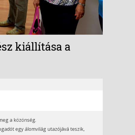
z kiállítása a
 meg a közönség.
gadót egy álomvilág utazójává teszik,