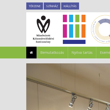
TÉRZENE
SZÍNHÁZ
KIÁLLÍTÁS
Bemutatkozás
Nyitva tartás
Esemé