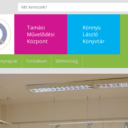
Tamási
Könnyü
Művelődési
László
Központ
Könyvtár
nynaptár
Fotóalbum
Elérhetőség