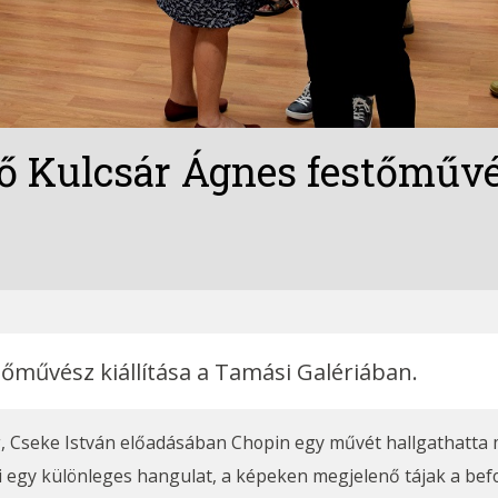
 Kulcsár Ágnes festőművés
őművész kiállítása a Tamási Galériában.
eg, Cseke István előadásában Chopin egy művét hallgathatta
 egy különleges hangulat, a képeken megjelenő tájak a befo