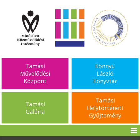
Tamási
Könnyü
Művelődési
László
Központ
Könyvtár
Tamási
Tamási
Helytörténeti
Galéria
Gyűjtemény