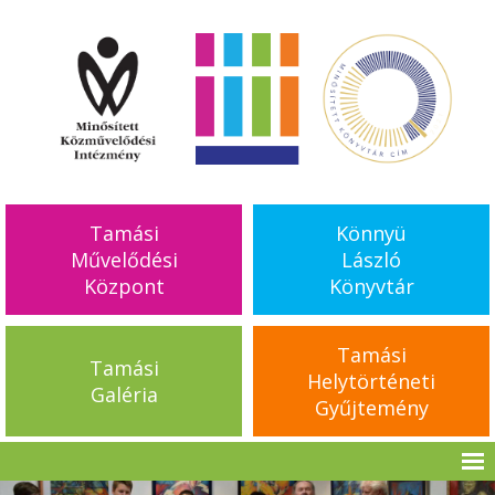
Tamási
Könnyü
Művelődési
László
Központ
Könyvtár
Tamási
Tamási
Helytörténeti
Galéria
Gyűjtemény