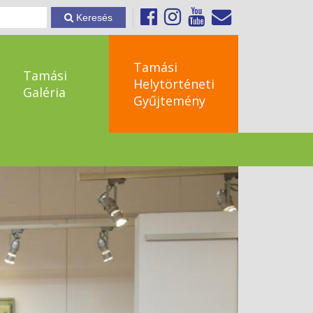
Keresés
Tamási
Tamási
Helytörténeti
Galéria
Gyűjtemény