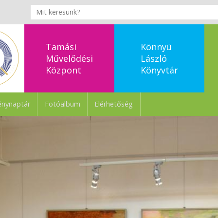
Tamási
Könnyü
Művelődési
László
Központ
Könyvtár
nynaptár
Fotóalbum
Elérhetőség