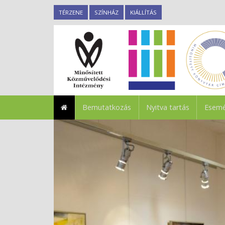
TÉRZENE
SZÍNHÁZ
KIÁLLÍTÁS
Bemutatkozás
Nyitva tartás
Esemé