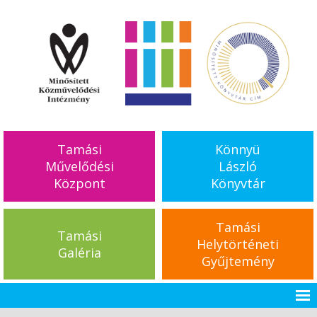
Tamási
Könnyü
Művelődési
László
Központ
Könyvtár
Tamási
Tamási
Helytörténeti
Galéria
Gyűjtemény