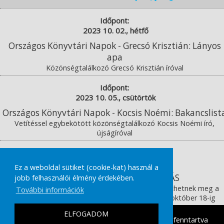
Időpont:
2023 10. 02., hétfő
Országos Könyvtári Napok - Grecsó Krisztián: Lányos
apa
Közönségtalálkozó Grecsó Krisztián íróval
Időpont:
2023 10. 05., csütörtök
Országos Könyvtári Napok - Kocsis Noémi: Bakancslist
Vetítéssel egybekötött közönségtalálkozó Kocsis Noémi író,
újságíróval
Időpont:
2023 10. 27., péntek
Ez a weboldal sütiket (cookie-kat) használ a
BÁLINT ÁGNES EMLÉKKIÁLLÍTÁS
jobb felhasználói élmény érdekében.
Bálint Ágnes életművét bemutató kiállítást tekinthetnek meg a
További információk
Könnyü László Könyvtárban szeptember 27-től október 18-ig
ELFOGADOM
tamasikultura.hu
Copyright © 2026 Minden Jog fenntartva