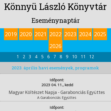
Könnyü László Könyvtár
Eseménynaptár
2019
2020
2021
2022
2023
2024
2025
2026
1
2
3
4
5
6
7
8
9
10
11
12
2023. április havi események, programok
Időpont:
2023 04. 11., kedd
Magyar Költészet Napja - Garabonciás Együttes
A Garabonciás Együttes
Időpont: