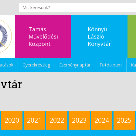
Tamási
Könnyü
Művelődési
László
Központ
Könyvtár
tatások
Gyerekrészleg
Eseménynaptár
Fotóalbum
Ka
vtár
2020
2021
2022
2023
2024
2025