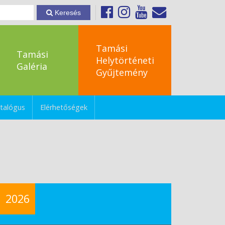
Keresés
Tamási
Tamási
Helytörténeti
Galéria
Gyűjtemény
talógus
Elérhetőségek
2026