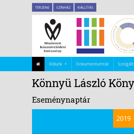
TÉRZENE
SZÍNHÁZ
KIÁLLÍTÁS
Rólunk
Dokumentumtár
Szolgál
Könnyü László Köny
Eseménynaptár
2019