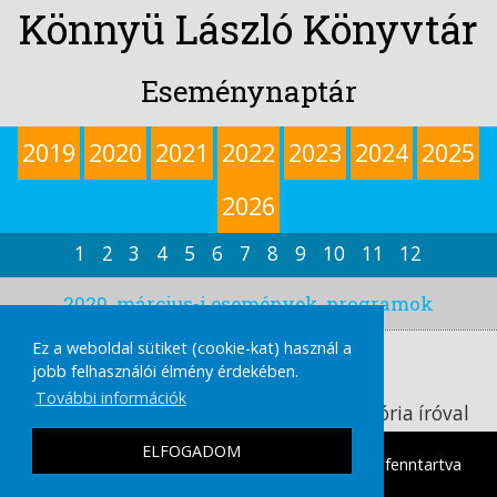
Könnyü László Könyvtár
Eseménynaptár
2019
2020
2021
2022
2023
2024
2025
2026
1
2
3
4
5
6
7
8
9
10
11
12
2020. március-i események, programok
Ez a weboldal sütiket (cookie-kat) használ a
Időpont:
jobb felhasználói élmény érdekében.
2020 03. 04., szerda
További információk
Rendhagyó irodalomóra Bosnyák Viktória íróval
ELFOGADOM
tamasikultura.hu
Copyright © 2026 Minden Jog fenntartva
|
IMPRESSZUM
ADATVÉDELMI TÁJÉKOZTATÓ