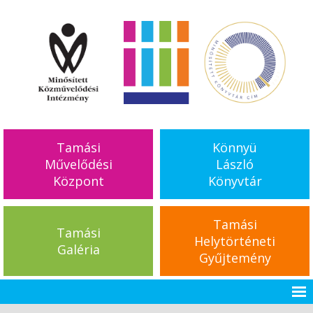
Tamási
Könnyü
Művelődési
László
Központ
Könyvtár
Tamási
Tamási
Helytörténeti
Galéria
Gyűjtemény